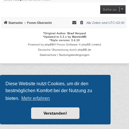
Gehe zu
Startseite
Foren-Übersicht
Alle Zeiten sind
UTC+02:00
*
Original Author:
Brad Veryard
*
Updated to 3.3.x by
MannixMD
*
Style version: 3.4.10
Powered by
phpBB
® Forum Software © phpBB Limited
Deutsche Übersetzung durch
phpBB.de
Datenschutz
|
Nutzungsbedingungen
Diese Website nutzt Cookies, um dir den
bestmöglichen Komfort bei der Nutzung zu
bieten.
Mehr erfahren
Verstanden!