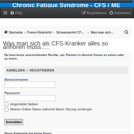
Chronic Fatigue Syndrome - CFS / ME
Forum
FAQ
Registrieren
Anmelden
S
Startseite
Foren-Übersicht
Schwerpunkt CFS - Chronic-Fatigue-Syndrom
Was man sich als CFS-Kranker alles so anhören muss.....
u
Was man sich als CFS-Kranker alles so
anhören muss.....
c
h
Du hast keine ausreichenden Rechte, um Themen in diesem Forum zu sehen oder
zu lesen.
e
ANMELDEN
•
REGISTRIEREN
Benutzername:
Passwort:
Angemeldet bleiben
Meinen Online-Status während dieser Sitzung verbergen
Diese Kategorie hat keine Foren.