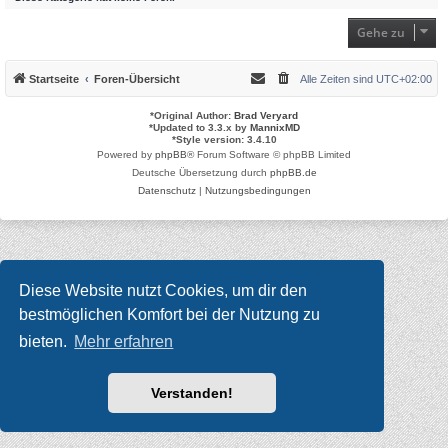
Gehe zu
Startseite
Foren-Übersicht
Alle Zeiten sind
UTC+02:00
*
Original Author:
Brad Veryard
*
Updated to 3.3.x by
MannixMD
*
Style version: 3.4.10
Powered by
phpBB
® Forum Software © phpBB Limited
Deutsche Übersetzung durch
phpBB.de
Datenschutz
|
Nutzungsbedingungen
Diese Website nutzt Cookies, um dir den
bestmöglichen Komfort bei der Nutzung zu
bieten.
Mehr erfahren
Verstanden!