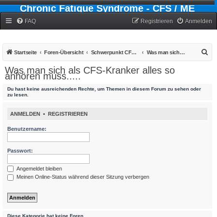
Chronic Fatigue Syndrome - CFS / ME
Forum
FAQ
Registrieren
Anmelden
S
Startseite
Foren-Übersicht
Schwerpunkt CFS - Chronic-Fatigue-Syndrom
Was man sich als CFS-Kranker alles so anhören muss.....
u
Was man sich als CFS-Kranker alles so
anhören muss.....
c
h
Du hast keine ausreichenden Rechte, um Themen in diesem Forum zu sehen oder
zu lesen.
e
ANMELDEN
•
REGISTRIEREN
Benutzername:
Passwort:
Angemeldet bleiben
Meinen Online-Status während dieser Sitzung verbergen
Diese Kategorie hat keine Foren.