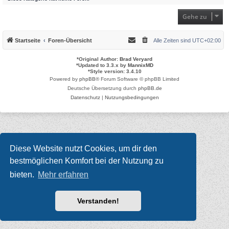
Gehe zu
Startseite
Foren-Übersicht
Alle Zeiten sind
UTC+02:00
*
Original Author:
Brad Veryard
*
Updated to 3.3.x by
MannixMD
*
Style version: 3.4.10
Powered by
phpBB
® Forum Software © phpBB Limited
Deutsche Übersetzung durch
phpBB.de
Datenschutz
|
Nutzungsbedingungen
Diese Website nutzt Cookies, um dir den
bestmöglichen Komfort bei der Nutzung zu
bieten.
Mehr erfahren
Verstanden!