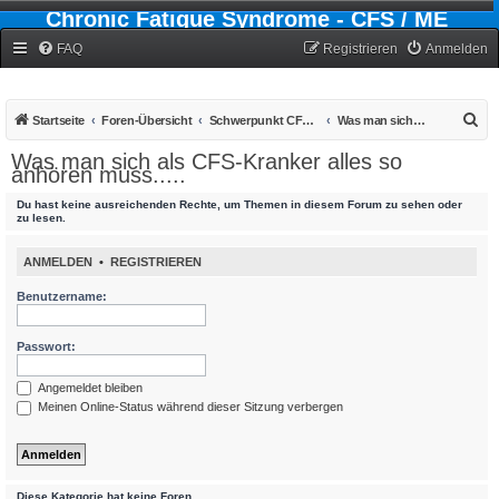
Chronic Fatigue Syndrome - CFS / ME
Forum
FAQ
Registrieren
Anmelden
S
Startseite
Foren-Übersicht
Schwerpunkt CFS - Chronic-Fatigue-Syndrom
Was man sich als CFS-Kranker alles so anhören muss.....
u
Was man sich als CFS-Kranker alles so
anhören muss.....
c
h
Du hast keine ausreichenden Rechte, um Themen in diesem Forum zu sehen oder
zu lesen.
e
ANMELDEN
•
REGISTRIEREN
Benutzername:
Passwort:
Angemeldet bleiben
Meinen Online-Status während dieser Sitzung verbergen
Diese Kategorie hat keine Foren.