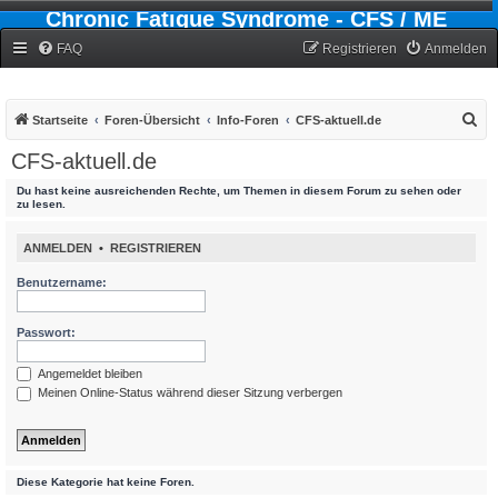
Chronic Fatigue Syndrome - CFS / ME
Forum
FAQ
Registrieren
Anmelden
S
Startseite
Foren-Übersicht
Info-Foren
CFS-aktuell.de
u
CFS-aktuell.de
c
Du hast keine ausreichenden Rechte, um Themen in diesem Forum zu sehen oder
h
zu lesen.
e
ANMELDEN
•
REGISTRIEREN
Benutzername:
Passwort:
Angemeldet bleiben
Meinen Online-Status während dieser Sitzung verbergen
Diese Kategorie hat keine Foren.