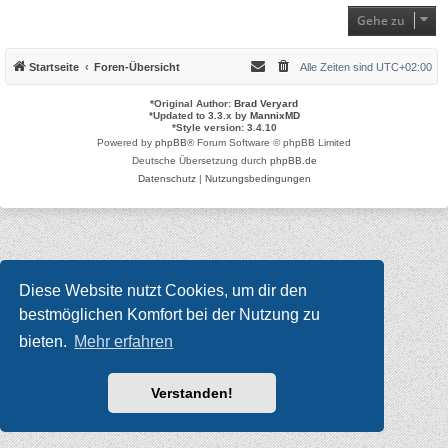
Gehe zu
Startseite
Foren-Übersicht
Alle Zeiten sind
UTC+02:00
*
Original Author:
Brad Veryard
*
Updated to 3.3.x by
MannixMD
*
Style version: 3.4.10
Powered by
phpBB
® Forum Software © phpBB Limited
Deutsche Übersetzung durch
phpBB.de
Datenschutz
|
Nutzungsbedingungen
Diese Website nutzt Cookies, um dir den
bestmöglichen Komfort bei der Nutzung zu
bieten.
Mehr erfahren
Verstanden!