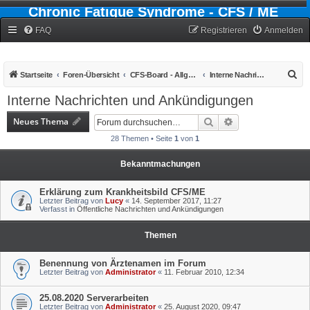
Chronic Fatigue Syndrome - CFS / ME
Forum
FAQ
Registrieren
Anmelden
S
Startseite
Foren-Übersicht
CFS-Board - Allgemein
Interne Nachrichten und Ankündigungen
u
Interne Nachrichten und Ankündigungen
c
Neues Thema
Suche
Erweiterte Suche
h
28 Themen • Seite
1
von
1
e
Bekanntmachungen
Erklärung zum Krankheitsbild CFS/ME
Letzter Beitrag von
Lucy
«
14. September 2017, 11:27
Verfasst in
Öffentliche Nachrichten und Ankündigungen
Themen
Benennung von Ärztenamen im Forum
Letzter Beitrag von
Administrator
«
11. Februar 2010, 12:34
25.08.2020 Serverarbeiten
Letzter Beitrag von
Administrator
«
25. August 2020, 09:47