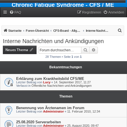
Chronic Fatigue Syndrome - CFS / ME
Forum
FAQ
Registrieren
Anmelden
S
Startseite
Foren-Übersicht
CFS-Board - Allgemein
Interne Nachrichten und Ankündigungen
u
Interne Nachrichten und Ankündigungen
c
Neues Thema
Suche
Erweiterte Suche
h
28 Themen • Seite
1
von
1
e
Bekanntmachungen
Erklärung zum Krankheitsbild CFS/ME
Letzter Beitrag von
Lucy
«
14. September 2017, 11:27
Verfasst in
Öffentliche Nachrichten und Ankündigungen
Themen
Benennung von Ärztenamen im Forum
Letzter Beitrag von
Administrator
«
11. Februar 2010, 12:34
25.08.2020 Serverarbeiten
Letzter Beitrag von
Administrator
«
25. August 2020, 09:47