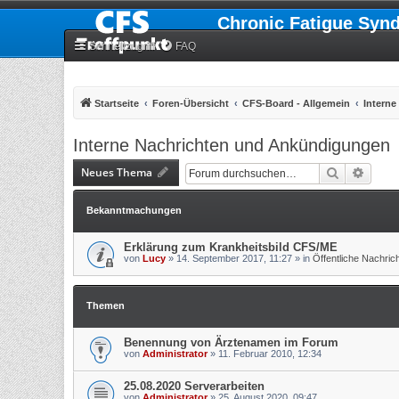
Chronic Fatigue Syn
Schnellzugriff
FAQ
Startseite
Foren-Übersicht
CFS-Board - Allgemein
Intern
Interne Nachrichten und Ankündigungen
Neues Thema
Suche
Erweit
Bekanntmachungen
Erklärung zum Krankheitsbild CFS/ME
von
Lucy
»
14. September 2017, 11:27
» in
Öffentliche Nachri
Themen
Benennung von Ärztenamen im Forum
von
Administrator
»
11. Februar 2010, 12:34
25.08.2020 Serverarbeiten
von
Administrator
»
25. August 2020, 09:47