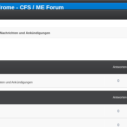
drome - CFS / ME Forum
e Nachrichten und Ankündigungen
erte Suche
Antworten
0
chten und Ankündigungen
Antworten
0
0