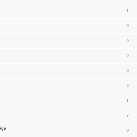
1
0
0
0
0
6
1
7
äge
0