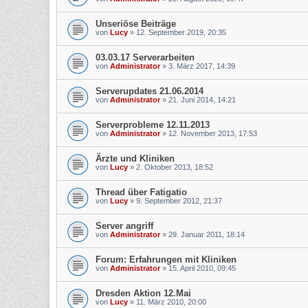
Unseriöse Beiträge
von
Lucy
»
12. September 2019, 20:35
03.03.17 Serverarbeiten
von
Administrator
»
3. März 2017, 14:39
Serverupdates 21.06.2014
von
Administrator
»
21. Juni 2014, 14:21
Serverprobleme 12.11.2013
von
Administrator
»
12. November 2013, 17:53
Ärzte und Kliniken
von
Lucy
»
2. Oktober 2013, 18:52
Thread über Fatigatio
von
Lucy
»
9. September 2012, 21:37
Server angriff
von
Administrator
»
29. Januar 2011, 18:14
Forum: Erfahrungen mit Kliniken
von
Administrator
»
15. April 2010, 09:45
Dresden Aktion 12.Mai
von
Lucy
»
11. März 2010, 20:00