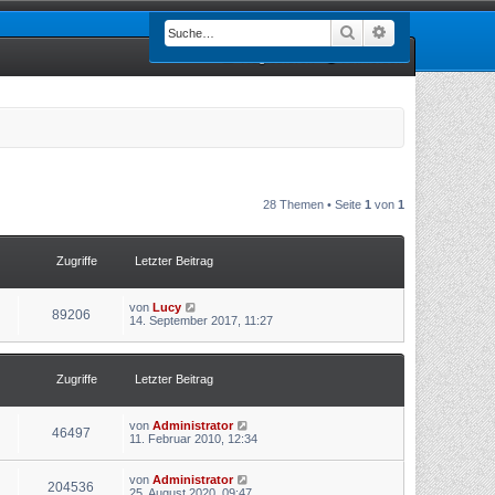
Suche
Erweiterte Such
Registrieren
Anmelden
28 Themen • Seite
1
von
1
Zugriffe
Letzter Beitrag
von
Lucy
89206
14. September 2017, 11:27
Zugriffe
Letzter Beitrag
von
Administrator
46497
11. Februar 2010, 12:34
von
Administrator
204536
25. August 2020, 09:47