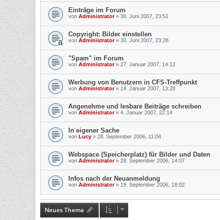
Einträge im Forum
von
Administrator
»
30. Juni 2007, 23:51
Copyright: Bilder einstellen
von
Administrator
»
30. Juni 2007, 23:28
"Spam" im Forum
von
Administrator
»
27. Januar 2007, 14:12
Werbung von Benutzern in CFS-Treffpunkt
von
Administrator
»
14. Januar 2007, 13:28
Angenehme und lesbare Beiträge schreiben
von
Administrator
»
4. Januar 2007, 22:14
In eigener Sache
von
Lucy
»
28. September 2006, 11:04
Webspace (Speicherplatz) für Bilder und Daten
von
Administrator
»
28. September 2006, 14:07
Infos nach der Neuanmeldung
von
Administrator
»
19. September 2006, 18:02
Neues Thema