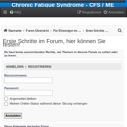
Chronic Fatigue Syndrome - CFS / ME
Forum
FAQ
Registrieren
Anmelden
S
Startseite
Foren-Übersicht
Für Einsteiger im CFS- Forum
Erste Schritte im Forum, hier können Sie testen!
u
Erste Schritte im Forum, hier können Sie
testen!
c
h
Du hast keine ausreichenden Rechte, um Themen in diesem Forum zu sehen oder
zu lesen.
e
ANMELDEN
•
REGISTRIEREN
Benutzername:
Passwort:
Angemeldet bleiben
Meinen Online-Status während dieser Sitzung verbergen
Diese Kategorie hat keine Foren.