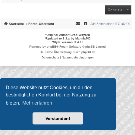
Gehe zu
Startseite
Foren-Übersicht
Alle Zeiten sind
UTC+02:00
*
Original Author:
Brad Veryard
*
Updated to 3.3.x by
MannixMD
*
Style version: 3.4.10
Powered by
phpBB
® Forum Software © phpBB Limited
Deutsche Übersetzung durch
phpBB.de
Datenschutz
|
Nutzungsbedingungen
Diese Website nutzt Cookies, um dir den
bestmöglichen Komfort bei der Nutzung zu
bieten.
Mehr erfahren
Verstanden!