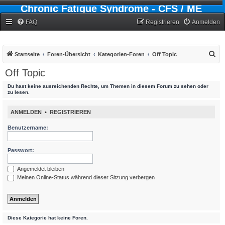
Chronic Fatigue Syndrome - CFS / ME
Forum
FAQ
Registrieren
Anmelden
S
Startseite
Foren-Übersicht
Kategorien-Foren
Off Topic
u
Off Topic
c
Du hast keine ausreichenden Rechte, um Themen in diesem Forum zu sehen oder
h
zu lesen.
e
ANMELDEN
•
REGISTRIEREN
Benutzername:
Passwort:
Angemeldet bleiben
Meinen Online-Status während dieser Sitzung verbergen
Diese Kategorie hat keine Foren.