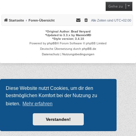
Gehe zu
Startseite
Foren-Übersicht
Alle Zeiten sind
UTC+02:00
*
Original Author:
Brad Veryard
*
Updated to 3.3.x by
MannixMD
*
Style version: 3.4.10
Powered by
phpBB
® Forum Software © phpBB Limited
Deutsche Übersetzung durch
phpBB.de
Datenschutz
|
Nutzungsbedingungen
Diese Website nutzt Cookies, um dir den
bestmöglichen Komfort bei der Nutzung zu
bieten.
Mehr erfahren
Verstanden!