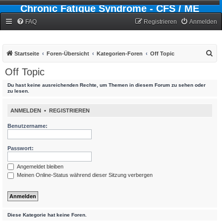
Chronic Fatigue Syndrome - CFS / ME
Forum
FAQ
Registrieren
Anmelden
S
Startseite
Foren-Übersicht
Kategorien-Foren
Off Topic
u
Off Topic
c
Du hast keine ausreichenden Rechte, um Themen in diesem Forum zu sehen oder
h
zu lesen.
e
ANMELDEN
•
REGISTRIEREN
Benutzername:
Passwort:
Angemeldet bleiben
Meinen Online-Status während dieser Sitzung verbergen
Diese Kategorie hat keine Foren.