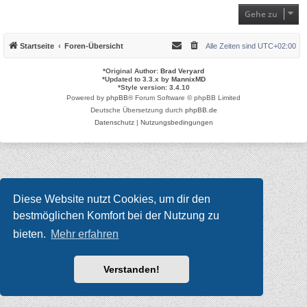
Gehe zu
Startseite
Foren-Übersicht
Alle Zeiten sind
UTC+02:00
*
Original Author:
Brad Veryard
*
Updated to 3.3.x by
MannixMD
*
Style version: 3.4.10
Powered by
phpBB
® Forum Software © phpBB Limited
Deutsche Übersetzung durch
phpBB.de
Datenschutz
|
Nutzungsbedingungen
Diese Website nutzt Cookies, um dir den
bestmöglichen Komfort bei der Nutzung zu
bieten.
Mehr erfahren
Verstanden!