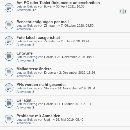
Am PC oder Tablet Dokumente unterschreiben
Letzter Beitrag von
flower
«
30. April 2021, 10:35
Antworten:
17
1
2
Benachrichtigungen per mail
Letzter Beitrag von
Zimtstern
«
7. Oktober 2020, 08:50
Antworten:
2
Foto falsch ausgerichtet
Letzter Beitrag von
Zimtstern
«
25. Juni 2020, 13:44
Antworten:
8
Entwürfe
Letzter Beitrag von
Carola
«
28. Dezember 2019, 19:11
Antworten:
2
Mailadresse ändern
Letzter Beitrag von
Drosera
«
2. Dezember 2019, 18:24
Antworten:
2
PNs werden nciht gesendet
Letzter Beitrag von
Stormy
«
14. November 2019, 19:54
Antworten:
3
Es laggt...
Letzter Beitrag von
Carola
«
14. Oktober 2019, 21:01
Antworten:
2
Probleme mit Anmelden
Letzter Beitrag von
Ustim
«
15. Mai 2019, 08:40
Antworten:
3