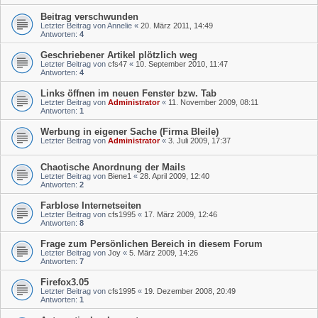
Beitrag verschwunden
Letzter Beitrag von
Annelie
«
20. März 2011, 14:49
Antworten:
4
Geschriebener Artikel plötzlich weg
Letzter Beitrag von
cfs47
«
10. September 2010, 11:47
Antworten:
4
Links öffnen im neuen Fenster bzw. Tab
Letzter Beitrag von
Administrator
«
11. November 2009, 08:11
Antworten:
1
Werbung in eigener Sache (Firma Bleile)
Letzter Beitrag von
Administrator
«
3. Juli 2009, 17:37
Chaotische Anordnung der Mails
Letzter Beitrag von
Biene1
«
28. April 2009, 12:40
Antworten:
2
Farblose Internetseiten
Letzter Beitrag von
cfs1995
«
17. März 2009, 12:46
Antworten:
8
Frage zum Persönlichen Bereich in diesem Forum
Letzter Beitrag von
Joy
«
5. März 2009, 14:26
Antworten:
7
Firefox3.05
Letzter Beitrag von
cfs1995
«
19. Dezember 2008, 20:49
Antworten:
1