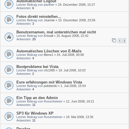
Automatischer Logout
Letzter Beitrag von
panther
«
19. Dezember 2008, 15:27
Antworten:
6
Fotos direkt reinstellen...
Letzter Beitrag von
Jeannie
«
15. Dezember 2008, 23:56
Antworten:
3
Benutzernamen, mal unterstrichen mal nicht
Letzter Beitrag von
Kristall
«
15. August 2008, 22:42
Antworten:
25
1
2
Automatisches Löschen von E-Mails
Letzter Beitrag von
Biene1
«
24. Juli 2008, 00:08
Antworten:
4
Bootprobleme bei Vista
Letzter Beitrag von
cfs1995
«
19. Juli 2008, 10:03
Antworten:
2
Eure erfahrungen mit Windows Vista
Letzter Beitrag von
polobenki
«
1. Juli 2008, 15:54
Antworten:
4
Ein Tipp an den Admin
Letzter Beitrag von
Rosenheimer
«
12. Juni 2008, 19:21
Antworten:
11
SP3 für Windows XP
Letzter Beitrag von
Rosenheimer
«
19. Mai 2008, 13:35
Antworten:
11
Drucker