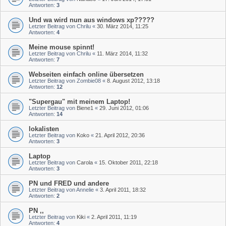
Antworten:
3
Und wa wird nun aus windows xp?????
Letzter Beitrag von
Chrilu
«
30. März 2014, 11:25
Antworten:
4
Meine mouse spinnt!
Letzter Beitrag von
Chrilu
«
11. März 2014, 11:32
Antworten:
7
Webseiten einfach online übersetzen
Letzter Beitrag von
Zombie08
«
8. August 2012, 13:18
Antworten:
12
"Supergau" mit meinem Laptop!
Letzter Beitrag von
Biene1
«
29. Juni 2012, 01:06
Antworten:
14
lokalisten
Letzter Beitrag von
Koko
«
21. April 2012, 20:36
Antworten:
3
Laptop
Letzter Beitrag von
Carola
«
15. Oktober 2011, 22:18
Antworten:
3
PN und FRED und andere
Letzter Beitrag von
Annelie
«
3. April 2011, 18:32
Antworten:
2
PN ,,
Letzter Beitrag von
Kiki
«
2. April 2011, 11:19
Antworten:
4