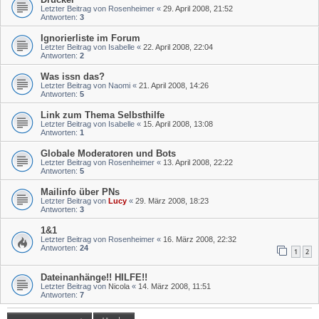
Letzter Beitrag von
Rosenheimer
«
29. April 2008, 21:52
Antworten:
3
Ignorierliste im Forum
Letzter Beitrag von
Isabelle
«
22. April 2008, 22:04
Antworten:
2
Was issn das?
Letzter Beitrag von
Naomi
«
21. April 2008, 14:26
Antworten:
5
Link zum Thema Selbsthilfe
Letzter Beitrag von
Isabelle
«
15. April 2008, 13:08
Antworten:
1
Globale Moderatoren und Bots
Letzter Beitrag von
Rosenheimer
«
13. April 2008, 22:22
Antworten:
5
Mailinfo über PNs
Letzter Beitrag von
Lucy
«
29. März 2008, 18:23
Antworten:
3
1&1
Letzter Beitrag von
Rosenheimer
«
16. März 2008, 22:32
Antworten:
24
1
2
Dateinanhänge!! HILFE!!
Letzter Beitrag von
Nicola
«
14. März 2008, 11:51
Antworten:
7