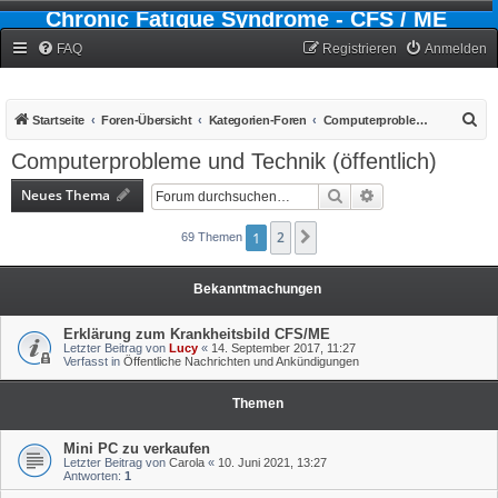
Chronic Fatigue Syndrome - CFS / ME
Forum
FAQ
Registrieren
Anmelden
S
Startseite
Foren-Übersicht
Kategorien-Foren
Computerprobleme und Technik (öffentlich)
u
Computerprobleme und Technik (öffentlich)
c
Neues Thema
Suche
Erweiterte Suche
h
e
1
2
Nächste
69 Themen
Bekanntmachungen
Erklärung zum Krankheitsbild CFS/ME
Letzter Beitrag von
Lucy
«
14. September 2017, 11:27
Verfasst in
Öffentliche Nachrichten und Ankündigungen
Themen
Mini PC zu verkaufen
Letzter Beitrag von
Carola
«
10. Juni 2021, 13:27
Antworten:
1