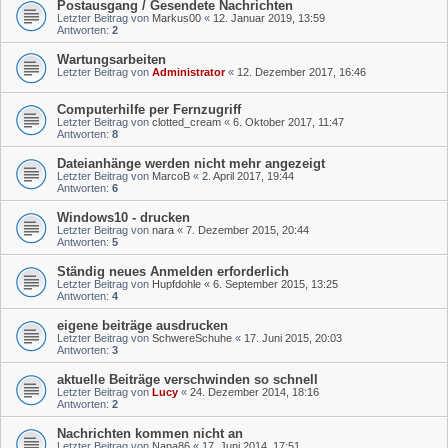
Postausgang / Gesendete Nachrichten
Letzter Beitrag von
Markus00
«
12. Januar 2019, 13:59
Antworten:
2
Wartungsarbeiten
Letzter Beitrag von
Administrator
«
12. Dezember 2017, 16:46
Computerhilfe per Fernzugriff
Letzter Beitrag von
clotted_cream
«
6. Oktober 2017, 11:47
Antworten:
8
Dateianhänge werden nicht mehr angezeigt
Letzter Beitrag von
MarcoB
«
2. April 2017, 19:44
Antworten:
6
Windows10 - drucken
Letzter Beitrag von
nara
«
7. Dezember 2015, 20:44
Antworten:
5
Ständig neues Anmelden erforderlich
Letzter Beitrag von
Hupfdohle
«
6. September 2015, 13:25
Antworten:
4
eigene beiträge ausdrucken
Letzter Beitrag von
SchwereSchuhe
«
17. Juni 2015, 20:03
Antworten:
3
aktuelle Beiträge verschwinden so schnell
Letzter Beitrag von
Lucy
«
24. Dezember 2014, 18:16
Antworten:
2
Nachrichten kommen nicht an
Letzter Beitrag von
Nana86
«
17. Juni 2014, 17:51