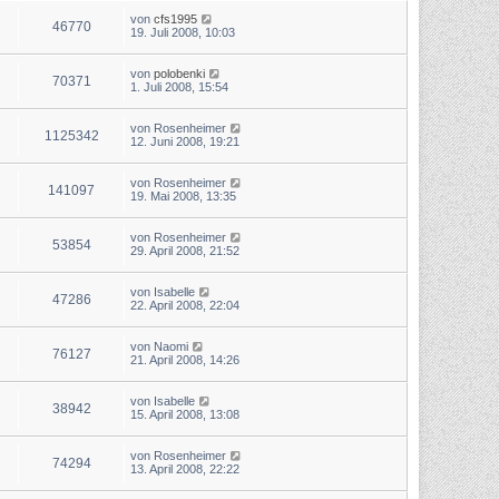
von
cfs1995
46770
19. Juli 2008, 10:03
von
polobenki
70371
1. Juli 2008, 15:54
von
Rosenheimer
1125342
12. Juni 2008, 19:21
von
Rosenheimer
141097
19. Mai 2008, 13:35
von
Rosenheimer
53854
29. April 2008, 21:52
von
Isabelle
47286
22. April 2008, 22:04
von
Naomi
76127
21. April 2008, 14:26
von
Isabelle
38942
15. April 2008, 13:08
von
Rosenheimer
74294
13. April 2008, 22:22