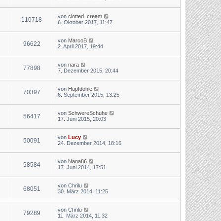
von
clotted_cream
110718
6. Oktober 2017, 11:47
von
MarcoB
96622
2. April 2017, 19:44
von
nara
77898
7. Dezember 2015, 20:44
von
Hupfdohle
70397
6. September 2015, 13:25
von
SchwereSchuhe
56417
17. Juni 2015, 20:03
von
Lucy
50091
24. Dezember 2014, 18:16
von
Nana86
58584
17. Juni 2014, 17:51
von
Chrilu
68051
30. März 2014, 11:25
von
Chrilu
79289
11. März 2014, 11:32