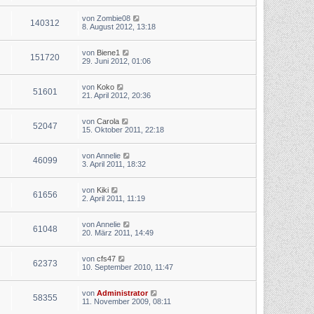
von
Zombie08
140312
8. August 2012, 13:18
von
Biene1
151720
29. Juni 2012, 01:06
von
Koko
51601
21. April 2012, 20:36
von
Carola
52047
15. Oktober 2011, 22:18
von
Annelie
46099
3. April 2011, 18:32
von
Kiki
61656
2. April 2011, 11:19
von
Annelie
61048
20. März 2011, 14:49
von
cfs47
62373
10. September 2010, 11:47
von
Administrator
58355
11. November 2009, 08:11