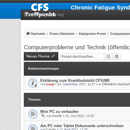
Chronic Fatigue Syn
Schnellzugriff
FAQ
Startseite
Foren-Übersicht
Kategorien-Foren
Computerpro
Computerprobleme und Technik (öffentlic
Neues Thema
Suche
Erweit
Bekanntmachungen
Erklärung zum Krankheitsbild CFS/ME
von
Lucy
»
14. September 2017, 11:27
» in
Öffentliche Nachri
Themen
Mini PC zu verkaufen
von
kevink
»
10. Juni 2021, 13:09
Am PC oder Tablet Dokumente unterschreiben
von
Carola
»
12. April 2021, 17:25