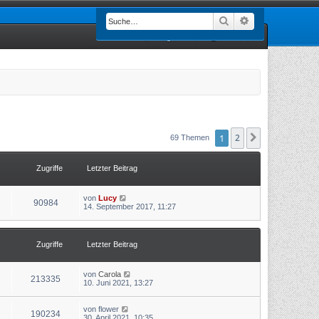
Suche
Erweiterte Such
Registrieren
Anmelden
1
2
Nächste
69 Themen
Zugriffe
Letzter Beitrag
von
Lucy
90984
14. September 2017, 11:27
Zugriffe
Letzter Beitrag
von
Carola
213335
10. Juni 2021, 13:27
von
flower
190234
30. April 2021, 10:35