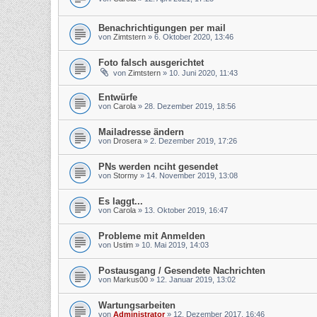
Benachrichtigungen per mail
von
Zimtstern
»
6. Oktober 2020, 13:46
Foto falsch ausgerichtet
von
Zimtstern
»
10. Juni 2020, 11:43
Entwürfe
von
Carola
»
28. Dezember 2019, 18:56
Mailadresse ändern
von
Drosera
»
2. Dezember 2019, 17:26
PNs werden nciht gesendet
von
Stormy
»
14. November 2019, 13:08
Es laggt...
von
Carola
»
13. Oktober 2019, 16:47
Probleme mit Anmelden
von
Ustim
»
10. Mai 2019, 14:03
Postausgang / Gesendete Nachrichten
von
Markus00
»
12. Januar 2019, 13:02
Wartungsarbeiten
von
Administrator
»
12. Dezember 2017, 16:46