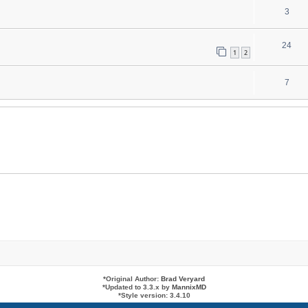
3
24
1
2
7
*
Original Author:
Brad Veryard
*
Updated to 3.3.x by
MannixMD
*
Style version: 3.4.10
Powered by
phpBB
® Forum Software © phpBB Limited