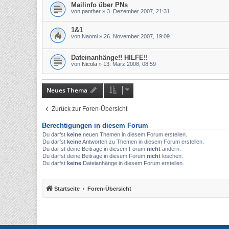
Mailinfo über PNs
von
panther
»
3. Dezember 2007, 21:31
1&1
von
Naomi
»
26. November 2007, 19:09
Dateinanhänge!! HILFE!!
von
Nicola
»
13. März 2008, 08:59
Neues Thema
Zurück zur Foren-Übersicht
Berechtigungen in diesem Forum
Du darfst
keine
neuen Themen in diesem Forum erstellen.
Du darfst
keine
Antworten zu Themen in diesem Forum erstellen.
Du darfst deine Beiträge in diesem Forum
nicht
ändern.
Du darfst deine Beiträge in diesem Forum
nicht
löschen.
Du darfst
keine
Dateianhänge in diesem Forum erstellen.
Startseite
Foren-Übersicht