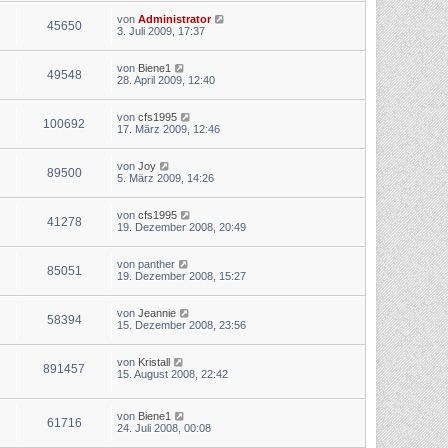
von
Administrator
45650
3. Juli 2009, 17:37
von
Biene1
49548
28. April 2009, 12:40
von
cfs1995
100692
17. März 2009, 12:46
von
Joy
89500
5. März 2009, 14:26
von
cfs1995
41278
19. Dezember 2008, 20:49
von
panther
85051
19. Dezember 2008, 15:27
von
Jeannie
58394
15. Dezember 2008, 23:56
von
Kristall
891457
15. August 2008, 22:42
von
Biene1
61716
24. Juli 2008, 00:08