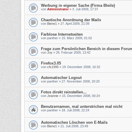
Werbung in eigener Sache (Firma Bleile)
von
Administrator
»
3. Juli 2009, 17:37
Chaotische Anordnung der Mails
von
Biene1
»
27. April 2009, 21:09
Farblose Internetseiten
von
panther
»
15. März 2009, 01:02
Frage zum Persönlichen Bereich in diesem Foru
von
Joy
»
26. Februar 2009, 13:42
Firefox3.05
von
cfs1995
»
19. Dezember 2008, 16:32
Automatischer Logout
von
panther
»
27. November 2008, 20:20
Fotos direkt reinstellen...
von
Jeannie
»
15. Dezember 2008, 00:24
Benutzernamen, mal unterstrichen mal nicht
von
panther
»
18. Juli 2008, 22:24
Automatisches Löschen von E-Mails
von
Biene1
»
21. Juli 2008, 23:49