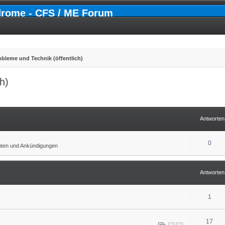
drome - CFS / ME Forum
bleme und Technik (öffentlich)
h)
erte Suche
Antworten
0
chten und Ankündigungen
Antworten
1
17