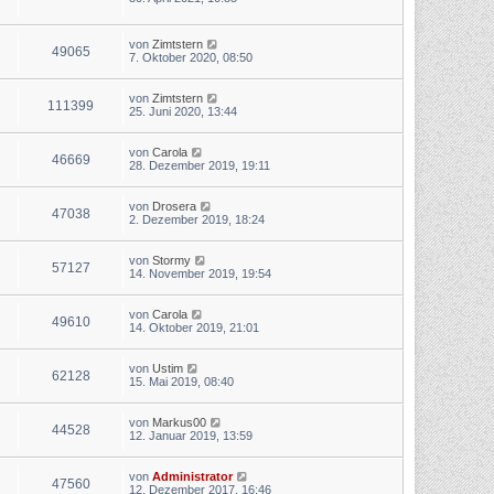
von
Zimtstern
49065
7. Oktober 2020, 08:50
von
Zimtstern
111399
25. Juni 2020, 13:44
von
Carola
46669
28. Dezember 2019, 19:11
von
Drosera
47038
2. Dezember 2019, 18:24
von
Stormy
57127
14. November 2019, 19:54
von
Carola
49610
14. Oktober 2019, 21:01
von
Ustim
62128
15. Mai 2019, 08:40
von
Markus00
44528
12. Januar 2019, 13:59
von
Administrator
47560
12. Dezember 2017, 16:46