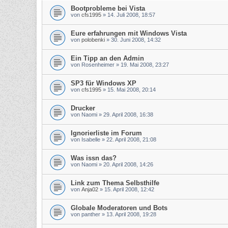
Bootprobleme bei Vista
von
cfs1995
»
14. Juli 2008, 18:57
Eure erfahrungen mit Windows Vista
von
polobenki
»
30. Juni 2008, 14:32
Ein Tipp an den Admin
von
Rosenheimer
»
19. Mai 2008, 23:27
SP3 für Windows XP
von
cfs1995
»
15. Mai 2008, 20:14
Drucker
von
Naomi
»
29. April 2008, 16:38
Ignorierliste im Forum
von
Isabelle
»
22. April 2008, 21:08
Was issn das?
von
Naomi
»
20. April 2008, 14:26
Link zum Thema Selbsthilfe
von
Anja02
»
15. April 2008, 12:42
Globale Moderatoren und Bots
von
panther
»
13. April 2008, 19:28