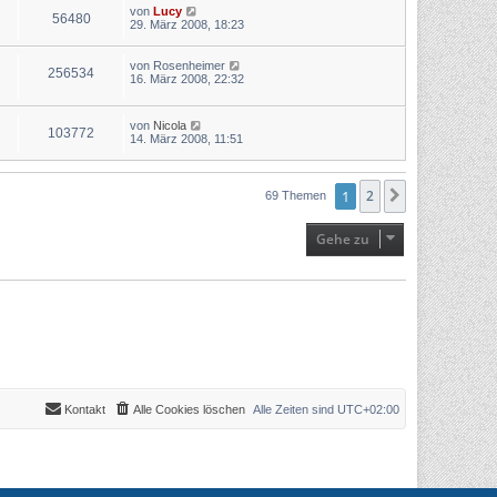
von
Lucy
56480
29. März 2008, 18:23
von
Rosenheimer
256534
16. März 2008, 22:32
von
Nicola
103772
14. März 2008, 11:51
1
2
Nächste
69 Themen
Gehe zu
Kontakt
Alle Cookies löschen
Alle Zeiten sind
UTC+02:00