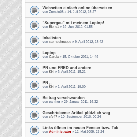
Webseiten einfach online übersetzen
von
Zombie08
»
14. Juli 2012, 16:27
"Supergau" mit meinem Laptop!
von
Biene1
»
19. Juni 2012, 01:55
lokalisten
von
sternschnuppe
»
9. April 2012, 18:42
Laptop
von
Carola
»
15. Oktober 2011, 14:49
PN und FRED und andere
von
Kiki
»
3. April 2011, 15:21
PN ,,
von
Kiki
»
1. April 2011, 19:00
Beitrag verschwunden
von
panther
»
29. Januar 2011, 16:32
Geschriebener Artikel plötzlich weg
von
cfs47
»
10. September 2010, 00:24
Links öffnen im neuen Fenster bzw. Tab
von
Administrator
»
12. Mai 2009, 23:24