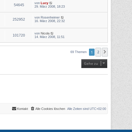
von
Lucy
54645
29. März 2008, 18:23
von
Rosenheimer
252952
16. März 2008, 22:32
von
Nicola
101720
14. März 2008, 11:51
1
2
Nächste
69 Themen
Gehe zu
Kontakt
Alle Cookies löschen
Alle Zeiten sind
UTC+02:00