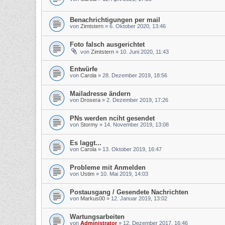
Benachrichtigungen per mail
von
Zimtstern
»
6. Oktober 2020, 13:46
Foto falsch ausgerichtet
von
Zimtstern
»
10. Juni 2020, 11:43
Entwürfe
von
Carola
»
28. Dezember 2019, 18:56
Mailadresse ändern
von
Drosera
»
2. Dezember 2019, 17:26
PNs werden nciht gesendet
von
Stormy
»
14. November 2019, 13:08
Es laggt...
von
Carola
»
13. Oktober 2019, 16:47
Probleme mit Anmelden
von
Ustim
»
10. Mai 2019, 14:03
Postausgang / Gesendete Nachrichten
von
Markus00
»
12. Januar 2019, 13:02
Wartungsarbeiten
von
Administrator
»
12. Dezember 2017, 16:46