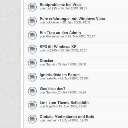
Bootprobleme bei Vista
von
cfs1995
»
14. Juli 2008, 18:57
Eure erfahrungen mit Windows Vista
von
polobenki
»
30. Juni 2008, 14:32
Ein Tipp an den Admin
von
Rosenheimer
»
19. Mai 2008, 23:27
SP3 für Windows XP
von
cfs1995
»
15. Mai 2008, 20:14
Drucker
von
Naomi
»
29. April 2008, 16:38
Ignorierliste im Forum
von
Isabelle
»
22. April 2008, 21:08
Was issn das?
von
Naomi
»
20. April 2008, 14:26
Link zum Thema Selbsthilfe
von
Anja02
»
15. April 2008, 12:42
Globale Moderatoren und Bots
von
panther
»
13. April 2008, 19:28