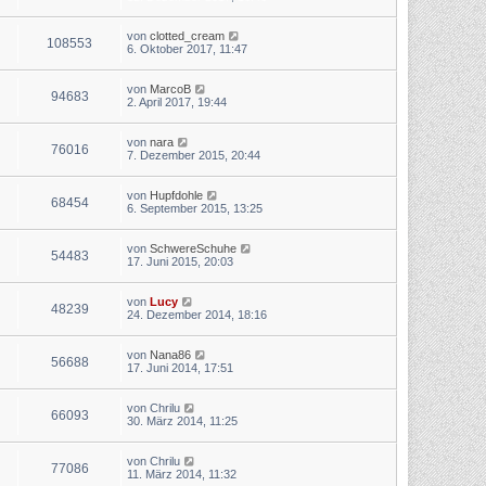
von
clotted_cream
108553
6. Oktober 2017, 11:47
von
MarcoB
94683
2. April 2017, 19:44
von
nara
76016
7. Dezember 2015, 20:44
von
Hupfdohle
68454
6. September 2015, 13:25
von
SchwereSchuhe
54483
17. Juni 2015, 20:03
von
Lucy
48239
24. Dezember 2014, 18:16
von
Nana86
56688
17. Juni 2014, 17:51
von
Chrilu
66093
30. März 2014, 11:25
von
Chrilu
77086
11. März 2014, 11:32