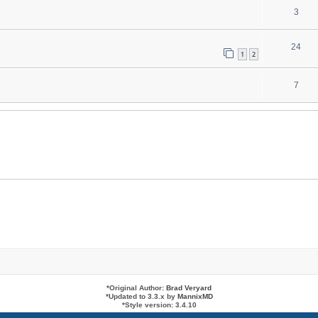
3
24
1
2
7
*
Original Author:
Brad Veryard
*
Updated to 3.3.x by
MannixMD
*
Style version: 3.4.10
Powered by
phpBB
® Forum Software © phpBB Limited