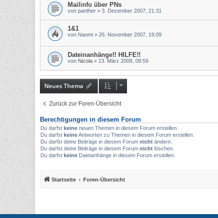
Mailinfo über PNs
von
panther
»
3. Dezember 2007, 21:31
1&1
von
Naomi
»
26. November 2007, 19:09
Dateinanhänge!! HILFE!!
von
Nicola
»
13. März 2008, 08:59
Neues Thema
Zurück zur Foren-Übersicht
Berechtigungen in diesem Forum
Du darfst
keine
neuen Themen in diesem Forum erstellen.
Du darfst
keine
Antworten zu Themen in diesem Forum erstellen.
Du darfst deine Beiträge in diesem Forum
nicht
ändern.
Du darfst deine Beiträge in diesem Forum
nicht
löschen.
Du darfst
keine
Dateianhänge in diesem Forum erstellen.
Startseite
Foren-Übersicht