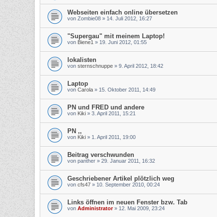
Webseiten einfach online übersetzen
von
Zombie08
»
14. Juli 2012, 16:27
"Supergau" mit meinem Laptop!
von
Biene1
»
19. Juni 2012, 01:55
lokalisten
von
sternschnuppe
»
9. April 2012, 18:42
Laptop
von
Carola
»
15. Oktober 2011, 14:49
PN und FRED und andere
von
Kiki
»
3. April 2011, 15:21
PN ,,
von
Kiki
»
1. April 2011, 19:00
Beitrag verschwunden
von
panther
»
29. Januar 2011, 16:32
Geschriebener Artikel plötzlich weg
von
cfs47
»
10. September 2010, 00:24
Links öffnen im neuen Fenster bzw. Tab
von
Administrator
»
12. Mai 2009, 23:24