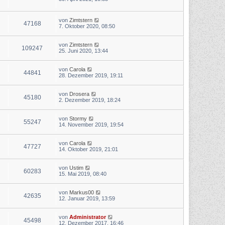
von
Zimtstern
47168
7. Oktober 2020, 08:50
von
Zimtstern
109247
25. Juni 2020, 13:44
von
Carola
44841
28. Dezember 2019, 19:11
von
Drosera
45180
2. Dezember 2019, 18:24
von
Stormy
55247
14. November 2019, 19:54
von
Carola
47727
14. Oktober 2019, 21:01
von
Ustim
60283
15. Mai 2019, 08:40
von
Markus00
42635
12. Januar 2019, 13:59
von
Administrator
45498
12. Dezember 2017, 16:46