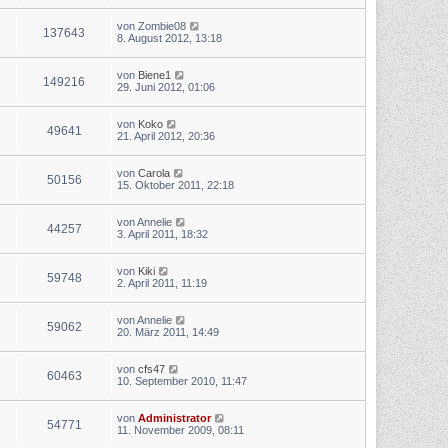
von
Zombie08
137643
8. August 2012, 13:18
von
Biene1
149216
29. Juni 2012, 01:06
von
Koko
49641
21. April 2012, 20:36
von
Carola
50156
15. Oktober 2011, 22:18
von
Annelie
44257
3. April 2011, 18:32
von
Kiki
59748
2. April 2011, 11:19
von
Annelie
59062
20. März 2011, 14:49
von
cfs47
60463
10. September 2010, 11:47
von
Administrator
54771
11. November 2009, 08:11