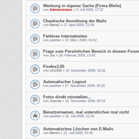
Werbung in eigener Sache (Firma Bleile)
von
Administrator
»
3. Juli 2009, 17:37
Chaotische Anordnung der Mails
von
Biene1
»
27. April 2009, 21:09
Farblose Internetseiten
von
panther
»
15. März 2009, 01:02
Frage zum Persönlichen Bereich in diesem Foru
von
Joy
»
26. Februar 2009, 13:42
Firefox3.05
von
cfs1995
»
19. Dezember 2008, 16:32
Automatischer Logout
von
panther
»
27. November 2008, 20:20
Fotos direkt reinstellen...
von
Jeannie
»
15. Dezember 2008, 00:24
Benutzernamen, mal unterstrichen mal nicht
von
panther
»
18. Juli 2008, 22:24
Automatisches Löschen von E-Mails
von
Biene1
»
21. Juli 2008, 23:49