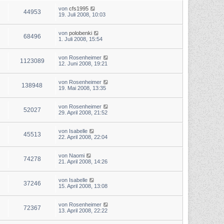
von
cfs1995
44953
19. Juli 2008, 10:03
von
polobenki
68496
1. Juli 2008, 15:54
von
Rosenheimer
1123089
12. Juni 2008, 19:21
von
Rosenheimer
138948
19. Mai 2008, 13:35
von
Rosenheimer
52027
29. April 2008, 21:52
von
Isabelle
45513
22. April 2008, 22:04
von
Naomi
74278
21. April 2008, 14:26
von
Isabelle
37246
15. April 2008, 13:08
von
Rosenheimer
72367
13. April 2008, 22:22