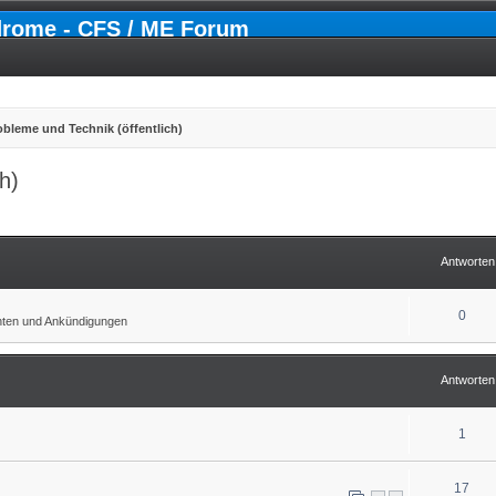
drome - CFS / ME Forum
bleme und Technik (öffentlich)
h)
erte Suche
Antworten
0
chten und Ankündigungen
Antworten
1
17