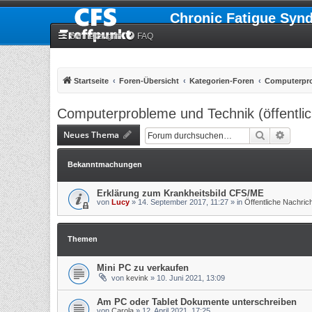
Chronic Fatigue Syn
Schnellzugriff
FAQ
Startseite
Foren-Übersicht
Kategorien-Foren
Computerpro
Computerprobleme und Technik (öffentlic
Neues Thema
Suche
Erweit
Bekanntmachungen
Erklärung zum Krankheitsbild CFS/ME
von
Lucy
»
14. September 2017, 11:27
» in
Öffentliche Nachri
Themen
Mini PC zu verkaufen
von
kevink
»
10. Juni 2021, 13:09
Am PC oder Tablet Dokumente unterschreiben
von
Carola
»
12. April 2021, 17:25