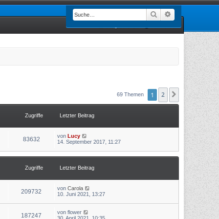
Suche
Erweiterte Such
Registrieren
Anmelden
1
2
Nächste
69 Themen
Zugriffe
Letzter Beitrag
von
Lucy
83632
14. September 2017, 11:27
Zugriffe
Letzter Beitrag
von
Carola
209732
10. Juni 2021, 13:27
von
flower
187247
30. April 2021, 10:35