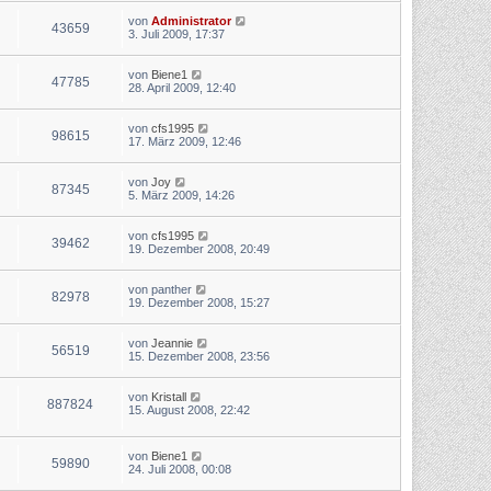
von
Administrator
43659
3. Juli 2009, 17:37
von
Biene1
47785
28. April 2009, 12:40
von
cfs1995
98615
17. März 2009, 12:46
von
Joy
87345
5. März 2009, 14:26
von
cfs1995
39462
19. Dezember 2008, 20:49
von
panther
82978
19. Dezember 2008, 15:27
von
Jeannie
56519
15. Dezember 2008, 23:56
von
Kristall
887824
15. August 2008, 22:42
von
Biene1
59890
24. Juli 2008, 00:08