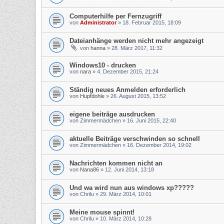
Computerhilfe per Fernzugriff
von
Administrator
»
18. Februar 2015, 18:09
Dateianhänge werden nicht mehr angezeigt
von
hanna
»
28. März 2017, 11:32
Windows10 - drucken
von
nara
»
4. Dezember 2015, 21:24
Ständig neues Anmelden erforderlich
von
Hupfdohle
»
26. August 2015, 13:52
eigene beiträge ausdrucken
von
Zimmermädchen
»
16. Juni 2015, 22:40
aktuelle Beiträge verschwinden so schnell
von
Zimmermädchen
»
16. Dezember 2014, 19:02
Nachrichten kommen nicht an
von
Nana86
»
12. Juni 2014, 13:18
Und wa wird nun aus windows xp?????
von
Chrilu
»
29. März 2014, 10:01
Meine mouse spinnt!
von
Chrilu
»
10. März 2014, 10:28