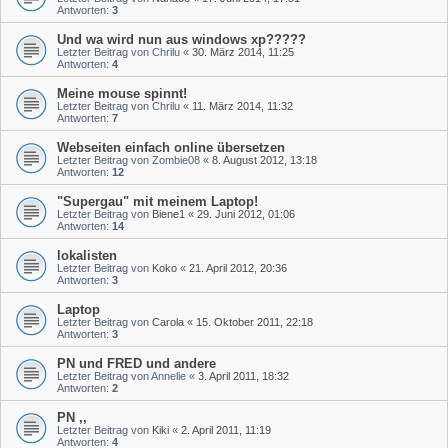
Antworten:
3
Und wa wird nun aus windows xp?????
Letzter Beitrag von
Chrilu
«
30. März 2014, 11:25
Antworten:
4
Meine mouse spinnt!
Letzter Beitrag von
Chrilu
«
11. März 2014, 11:32
Antworten:
7
Webseiten einfach online übersetzen
Letzter Beitrag von
Zombie08
«
8. August 2012, 13:18
Antworten:
12
"Supergau" mit meinem Laptop!
Letzter Beitrag von
Biene1
«
29. Juni 2012, 01:06
Antworten:
14
lokalisten
Letzter Beitrag von
Koko
«
21. April 2012, 20:36
Antworten:
3
Laptop
Letzter Beitrag von
Carola
«
15. Oktober 2011, 22:18
Antworten:
3
PN und FRED und andere
Letzter Beitrag von
Annelie
«
3. April 2011, 18:32
Antworten:
2
PN ,,
Letzter Beitrag von
Kiki
«
2. April 2011, 11:19
Antworten:
4