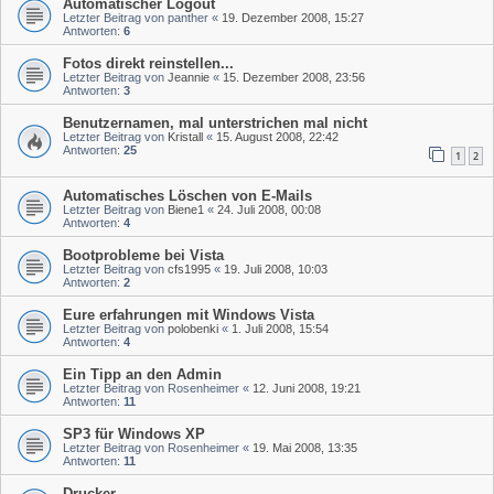
Automatischer Logout
Letzter Beitrag von
panther
«
19. Dezember 2008, 15:27
Antworten:
6
Fotos direkt reinstellen...
Letzter Beitrag von
Jeannie
«
15. Dezember 2008, 23:56
Antworten:
3
Benutzernamen, mal unterstrichen mal nicht
Letzter Beitrag von
Kristall
«
15. August 2008, 22:42
Antworten:
25
1
2
Automatisches Löschen von E-Mails
Letzter Beitrag von
Biene1
«
24. Juli 2008, 00:08
Antworten:
4
Bootprobleme bei Vista
Letzter Beitrag von
cfs1995
«
19. Juli 2008, 10:03
Antworten:
2
Eure erfahrungen mit Windows Vista
Letzter Beitrag von
polobenki
«
1. Juli 2008, 15:54
Antworten:
4
Ein Tipp an den Admin
Letzter Beitrag von
Rosenheimer
«
12. Juni 2008, 19:21
Antworten:
11
SP3 für Windows XP
Letzter Beitrag von
Rosenheimer
«
19. Mai 2008, 13:35
Antworten:
11
Drucker