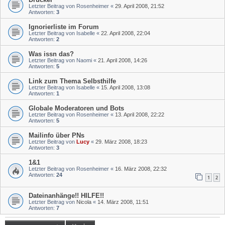
Letzter Beitrag von
Rosenheimer
«
29. April 2008, 21:52
Antworten:
3
Ignorierliste im Forum
Letzter Beitrag von
Isabelle
«
22. April 2008, 22:04
Antworten:
2
Was issn das?
Letzter Beitrag von
Naomi
«
21. April 2008, 14:26
Antworten:
5
Link zum Thema Selbsthilfe
Letzter Beitrag von
Isabelle
«
15. April 2008, 13:08
Antworten:
1
Globale Moderatoren und Bots
Letzter Beitrag von
Rosenheimer
«
13. April 2008, 22:22
Antworten:
5
Mailinfo über PNs
Letzter Beitrag von
Lucy
«
29. März 2008, 18:23
Antworten:
3
1&1
Letzter Beitrag von
Rosenheimer
«
16. März 2008, 22:32
Antworten:
24
1
2
Dateinanhänge!! HILFE!!
Letzter Beitrag von
Nicola
«
14. März 2008, 11:51
Antworten:
7