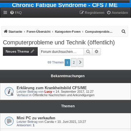
Chronic Fatigue Syndrome - CFS / ME
Forum
FAQ
Registrieren
Anmelden
S
Startseite
Foren-Übersicht
Kategorien-Foren
Computerprobleme und Technik (öffentlich)
u
Computerprobleme und Technik (öffentlich)
c
Neues Thema
Suche
Erweiterte Suche
h
e
1
2
Nächste
69 Themen
Bekanntmachungen
Erklärung zum Krankheitsbild CFS/ME
Letzter Beitrag von
Lucy
«
14. September 2017, 11:27
Verfasst in
Öffentliche Nachrichten und Ankündigungen
Themen
Mini PC zu verkaufen
Letzter Beitrag von
Carola
«
10. Juni 2021, 13:27
Antworten:
1