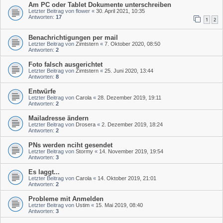
Am PC oder Tablet Dokumente unterschreiben
Letzter Beitrag von
flower
«
30. April 2021, 10:35
Antworten:
17
1
2
Benachrichtigungen per mail
Letzter Beitrag von
Zimtstern
«
7. Oktober 2020, 08:50
Antworten:
2
Foto falsch ausgerichtet
Letzter Beitrag von
Zimtstern
«
25. Juni 2020, 13:44
Antworten:
8
Entwürfe
Letzter Beitrag von
Carola
«
28. Dezember 2019, 19:11
Antworten:
2
Mailadresse ändern
Letzter Beitrag von
Drosera
«
2. Dezember 2019, 18:24
Antworten:
2
PNs werden nciht gesendet
Letzter Beitrag von
Stormy
«
14. November 2019, 19:54
Antworten:
3
Es laggt...
Letzter Beitrag von
Carola
«
14. Oktober 2019, 21:01
Antworten:
2
Probleme mit Anmelden
Letzter Beitrag von
Ustim
«
15. Mai 2019, 08:40
Antworten:
3