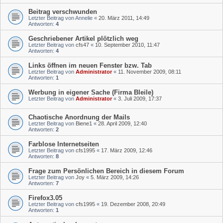
Beitrag verschwunden
Letzter Beitrag von
Annelie
«
20. März 2011, 14:49
Antworten:
4
Geschriebener Artikel plötzlich weg
Letzter Beitrag von
cfs47
«
10. September 2010, 11:47
Antworten:
4
Links öffnen im neuen Fenster bzw. Tab
Letzter Beitrag von
Administrator
«
11. November 2009, 08:11
Antworten:
1
Werbung in eigener Sache (Firma Bleile)
Letzter Beitrag von
Administrator
«
3. Juli 2009, 17:37
Chaotische Anordnung der Mails
Letzter Beitrag von
Biene1
«
28. April 2009, 12:40
Antworten:
2
Farblose Internetseiten
Letzter Beitrag von
cfs1995
«
17. März 2009, 12:46
Antworten:
8
Frage zum Persönlichen Bereich in diesem Forum
Letzter Beitrag von
Joy
«
5. März 2009, 14:26
Antworten:
7
Firefox3.05
Letzter Beitrag von
cfs1995
«
19. Dezember 2008, 20:49
Antworten:
1