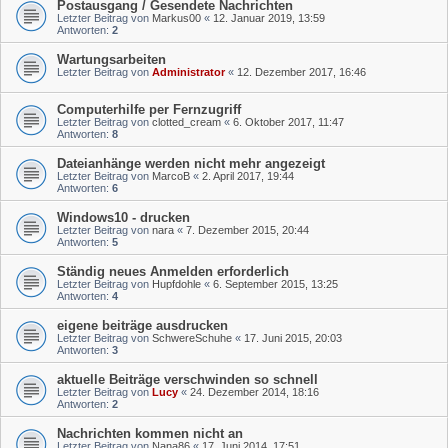
Postausgang / Gesendete Nachrichten
Letzter Beitrag von
Markus00
«
12. Januar 2019, 13:59
Antworten:
2
Wartungsarbeiten
Letzter Beitrag von
Administrator
«
12. Dezember 2017, 16:46
Computerhilfe per Fernzugriff
Letzter Beitrag von
clotted_cream
«
6. Oktober 2017, 11:47
Antworten:
8
Dateianhänge werden nicht mehr angezeigt
Letzter Beitrag von
MarcoB
«
2. April 2017, 19:44
Antworten:
6
Windows10 - drucken
Letzter Beitrag von
nara
«
7. Dezember 2015, 20:44
Antworten:
5
Ständig neues Anmelden erforderlich
Letzter Beitrag von
Hupfdohle
«
6. September 2015, 13:25
Antworten:
4
eigene beiträge ausdrucken
Letzter Beitrag von
SchwereSchuhe
«
17. Juni 2015, 20:03
Antworten:
3
aktuelle Beiträge verschwinden so schnell
Letzter Beitrag von
Lucy
«
24. Dezember 2014, 18:16
Antworten:
2
Nachrichten kommen nicht an
Letzter Beitrag von
Nana86
«
17. Juni 2014, 17:51