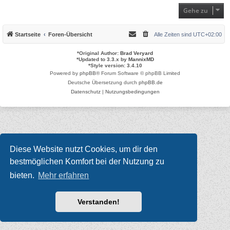
Gehe zu
Startseite
Foren-Übersicht
Alle Zeiten sind
UTC+02:00
*
Original Author:
Brad Veryard
*
Updated to 3.3.x by
MannixMD
*
Style version: 3.4.10
Powered by
phpBB
® Forum Software © phpBB Limited
Deutsche Übersetzung durch
phpBB.de
Datenschutz
|
Nutzungsbedingungen
Diese Website nutzt Cookies, um dir den
bestmöglichen Komfort bei der Nutzung zu
bieten.
Mehr erfahren
Verstanden!