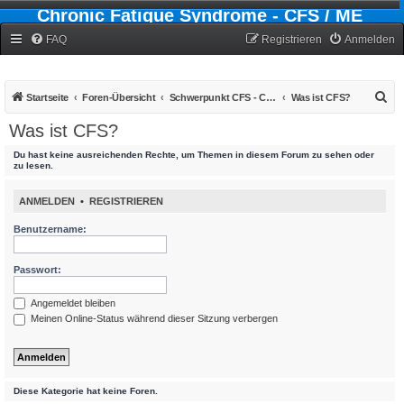
Chronic Fatigue Syndrome - CFS / ME
Forum
FAQ
Registrieren
Anmelden
S
Startseite
Foren-Übersicht
Schwerpunkt CFS - Chronic-Fatigue-Syndrom
Was ist CFS?
u
Was ist CFS?
c
Du hast keine ausreichenden Rechte, um Themen in diesem Forum zu sehen oder
h
zu lesen.
e
ANMELDEN
•
REGISTRIEREN
Benutzername:
Passwort:
Angemeldet bleiben
Meinen Online-Status während dieser Sitzung verbergen
Diese Kategorie hat keine Foren.