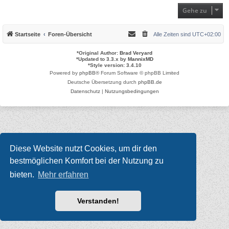
Gehe zu
Startseite
Foren-Übersicht
Alle Zeiten sind
UTC+02:00
*
Original Author:
Brad Veryard
*
Updated to 3.3.x by
MannixMD
*
Style version: 3.4.10
Powered by
phpBB
® Forum Software © phpBB Limited
Deutsche Übersetzung durch
phpBB.de
Datenschutz
|
Nutzungsbedingungen
Diese Website nutzt Cookies, um dir den
bestmöglichen Komfort bei der Nutzung zu
bieten.
Mehr erfahren
Verstanden!