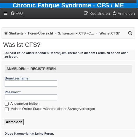
Chronic Fatigue Syndrome - CFS / ME
Forum
FAQ
Registrieren
Anmelden
S
Startseite
Foren-Übersicht
Schwerpunkt CFS - Chronic-Fatigue-Syndrom
Was ist CFS?
u
Was ist CFS?
c
Du hast keine ausreichenden Rechte, um Themen in diesem Forum zu sehen oder
h
zu lesen.
e
ANMELDEN
•
REGISTRIEREN
Benutzername:
Passwort:
Angemeldet bleiben
Meinen Online-Status während dieser Sitzung verbergen
Diese Kategorie hat keine Foren.