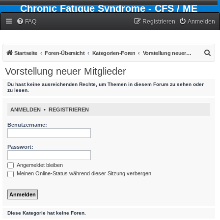
Chronic Fatigue Syndrome - CFS / ME
Forum
FAQ
Registrieren
Anmelden
S
Startseite
Foren-Übersicht
Kategorien-Foren
Vorstellung neuer Mitglieder
u
Vorstellung neuer Mitglieder
c
Du hast keine ausreichenden Rechte, um Themen in diesem Forum zu sehen oder
h
zu lesen.
e
ANMELDEN
•
REGISTRIEREN
Benutzername:
Passwort:
Angemeldet bleiben
Meinen Online-Status während dieser Sitzung verbergen
Diese Kategorie hat keine Foren.