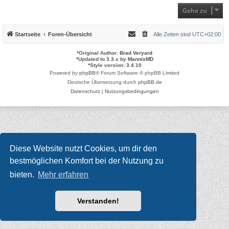
Gehe zu
Startseite
Foren-Übersicht
Alle Zeiten sind
UTC+02:00
*
Original Author:
Brad Veryard
*
Updated to 3.3.x by
MannixMD
*
Style version: 3.4.10
Powered by
phpBB
® Forum Software © phpBB Limited
Deutsche Übersetzung durch
phpBB.de
Datenschutz
|
Nutzungsbedingungen
Diese Website nutzt Cookies, um dir den
bestmöglichen Komfort bei der Nutzung zu
bieten.
Mehr erfahren
Verstanden!