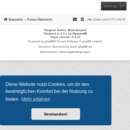
Gehe zu
Startseite
Foren-Übersicht
Alle Zeiten sind
UTC+02:00
*
Original Author:
Brad Veryard
*
Updated to 3.3.x by
MannixMD
*
Style version: 3.4.10
Powered by
phpBB
® Forum Software © phpBB Limited
Deutsche Übersetzung durch
phpBB.de
Datenschutz
|
Nutzungsbedingungen
Diese Website nutzt Cookies, um dir den
bestmöglichen Komfort bei der Nutzung zu
bieten.
Mehr erfahren
Verstanden!