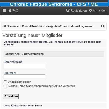
Chronic Fatigue Syndrome - CFS / ME
Forum
FAQ
Registrieren
Anmelden
S
Startseite
Foren-Übersicht
Kategorien-Foren
Vorstellung neuer Mitglieder
u
Vorstellung neuer Mitglieder
c
Du hast keine ausreichenden Rechte, um Themen in diesem Forum zu sehen oder
h
zu lesen.
e
ANMELDEN
•
REGISTRIEREN
Benutzername:
Passwort:
Angemeldet bleiben
Meinen Online-Status während dieser Sitzung verbergen
Diese Kategorie hat keine Foren.