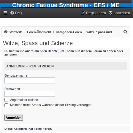
Chronic Fatigue Syndrome - CFS / ME
Forum
FAQ
Registrieren
Anmelden
S
Startseite
Foren-Übersicht
Kategorien-Foren
Witze, Spass und Scherze
u
Witze, Spass und Scherze
c
Du hast keine ausreichenden Rechte, um Themen in diesem Forum zu sehen oder
h
zu lesen.
e
ANMELDEN
•
REGISTRIEREN
Benutzername:
Passwort:
Angemeldet bleiben
Meinen Online-Status während dieser Sitzung verbergen
Diese Kategorie hat keine Foren.