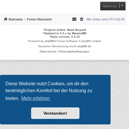
Gehe zu
Startseite
Foren-Übersicht
Alle Zeiten sind
UTC+02:00
*
Original Author:
Brad Veryard
*
Updated to 3.3.x by
MannixMD
*
Style version: 3.4.10
Powered by
phpBB
® Forum Software © phpBB Limited
Deutsche Übersetzung durch
phpBB.de
Datenschutz
|
Nutzungsbedingungen
Diese Website nutzt Cookies, um dir den
bestmöglichen Komfort bei der Nutzung zu
bieten.
Mehr erfahren
Verstanden!