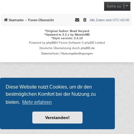
Gehe zu
Startseite
Foren-Übersicht
Alle Zeiten sind
UTC+02:00
*
Original Author:
Brad Veryard
*
Updated to 3.3.x by
MannixMD
*
Style version: 3.4.10
Powered by
phpBB
® Forum Software © phpBB Limited
Deutsche Übersetzung durch
phpBB.de
Datenschutz
|
Nutzungsbedingungen
Diese Website nutzt Cookies, um dir den
bestmöglichen Komfort bei der Nutzung zu
bieten.
Mehr erfahren
Verstanden!