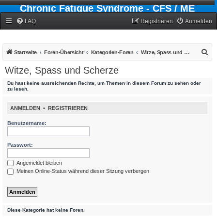
Chronic Fatigue Syndrome - CFS / ME
Forum
FAQ
Registrieren
Anmelden
S
Startseite
Foren-Übersicht
Kategorien-Foren
Witze, Spass und Scherze
u
Witze, Spass und Scherze
c
Du hast keine ausreichenden Rechte, um Themen in diesem Forum zu sehen oder
h
zu lesen.
e
ANMELDEN
•
REGISTRIEREN
Benutzername:
Passwort:
Angemeldet bleiben
Meinen Online-Status während dieser Sitzung verbergen
Diese Kategorie hat keine Foren.