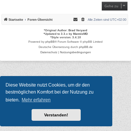
Gehe zu
Startseite
Foren-Übersicht
Alle Zeiten sind
UTC+02:00
*
Original Author:
Brad Veryard
*
Updated to 3.3.x by
MannixMD
*
Style version: 3.4.10
Powered by
phpBB
® Forum Software © phpBB Limited
Deutsche Übersetzung durch
phpBB.de
Datenschutz
|
Nutzungsbedingungen
Diese Website nutzt Cookies, um dir den
bestmöglichen Komfort bei der Nutzung zu
bieten.
Mehr erfahren
Verstanden!