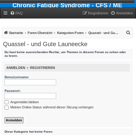
Chronic Fatigue Syndrome - CFS / ME
Forum
FAQ
Registrieren
Anmelden
S
Startseite
Foren-Übersicht
Kategorien-Foren
Quassel - und Gute Launeecke
u
Quassel - und Gute Launeecke
c
Du hast keine ausreichenden Rechte, um Themen in diesem Forum zu sehen oder
h
zu lesen.
e
ANMELDEN
•
REGISTRIEREN
Benutzername:
Passwort:
Angemeldet bleiben
Meinen Online-Status während dieser Sitzung verbergen
Diese Kategorie hat keine Foren.