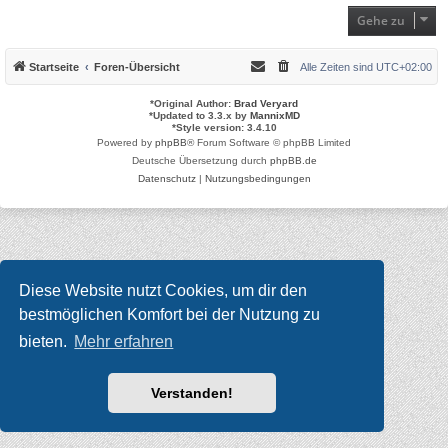
Gehe zu
Startseite
Foren-Übersicht
Alle Zeiten sind
UTC+02:00
*
Original Author:
Brad Veryard
*
Updated to 3.3.x by
MannixMD
*
Style version: 3.4.10
Powered by
phpBB
® Forum Software © phpBB Limited
Deutsche Übersetzung durch
phpBB.de
Datenschutz
|
Nutzungsbedingungen
Diese Website nutzt Cookies, um dir den
bestmöglichen Komfort bei der Nutzung zu
bieten.
Mehr erfahren
Verstanden!