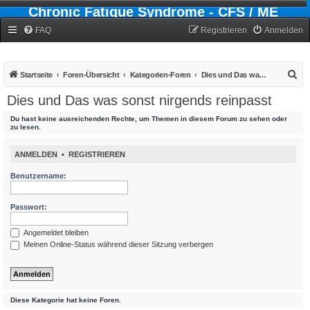
Chronic Fatigue Syndrome - CFS / ME
Forum
FAQ
Registrieren
Anmelden
S
Startseite
Foren-Übersicht
Kategorien-Foren
Dies und Das was sonst nirgends reinpasst
u
Dies und Das was sonst nirgends reinpasst
c
Du hast keine ausreichenden Rechte, um Themen in diesem Forum zu sehen oder
h
zu lesen.
e
ANMELDEN
•
REGISTRIEREN
Benutzername:
Passwort:
Angemeldet bleiben
Meinen Online-Status während dieser Sitzung verbergen
Diese Kategorie hat keine Foren.