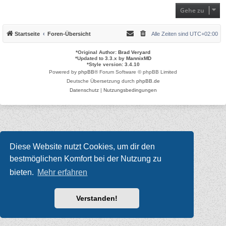
Gehe zu
Startseite
Foren-Übersicht
Alle Zeiten sind
UTC+02:00
*
Original Author:
Brad Veryard
*
Updated to 3.3.x by
MannixMD
*
Style version: 3.4.10
Powered by
phpBB
® Forum Software © phpBB Limited
Deutsche Übersetzung durch
phpBB.de
Datenschutz
|
Nutzungsbedingungen
Diese Website nutzt Cookies, um dir den
bestmöglichen Komfort bei der Nutzung zu
bieten.
Mehr erfahren
Verstanden!