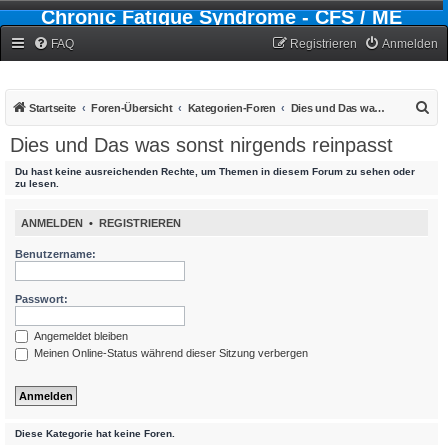
Chronic Fatigue Syndrome - CFS / ME
Forum
FAQ
Registrieren
Anmelden
S
Startseite
Foren-Übersicht
Kategorien-Foren
Dies und Das was sonst nirgends reinpasst
u
Dies und Das was sonst nirgends reinpasst
c
Du hast keine ausreichenden Rechte, um Themen in diesem Forum zu sehen oder
h
zu lesen.
e
ANMELDEN
•
REGISTRIEREN
Benutzername:
Passwort:
Angemeldet bleiben
Meinen Online-Status während dieser Sitzung verbergen
Diese Kategorie hat keine Foren.