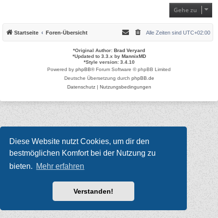
Gehe zu
Startseite
Foren-Übersicht
Alle Zeiten sind
UTC+02:00
*
Original Author:
Brad Veryard
*
Updated to 3.3.x by
MannixMD
*
Style version: 3.4.10
Powered by
phpBB
® Forum Software © phpBB Limited
Deutsche Übersetzung durch
phpBB.de
Datenschutz
|
Nutzungsbedingungen
Diese Website nutzt Cookies, um dir den
bestmöglichen Komfort bei der Nutzung zu
bieten.
Mehr erfahren
Verstanden!