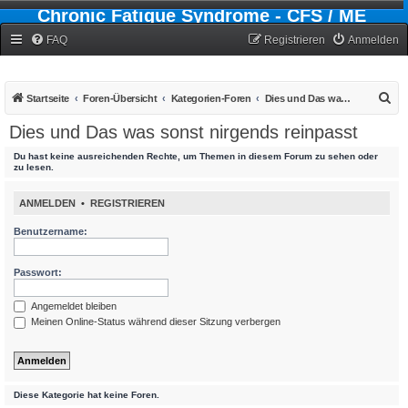
Chronic Fatigue Syndrome - CFS / ME
Forum
FAQ
Registrieren
Anmelden
S
Startseite
Foren-Übersicht
Kategorien-Foren
Dies und Das was sonst nirgends reinpasst
u
Dies und Das was sonst nirgends reinpasst
c
Du hast keine ausreichenden Rechte, um Themen in diesem Forum zu sehen oder
h
zu lesen.
e
ANMELDEN
•
REGISTRIEREN
Benutzername:
Passwort:
Angemeldet bleiben
Meinen Online-Status während dieser Sitzung verbergen
Diese Kategorie hat keine Foren.