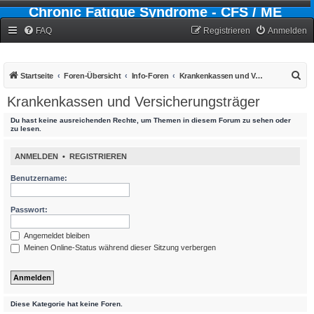
Chronic Fatigue Syndrome - CFS / ME
Forum
FAQ
Registrieren
Anmelden
S
Startseite
Foren-Übersicht
Info-Foren
Krankenkassen und Versicherungsträger
u
Krankenkassen und Versicherungsträger
c
Du hast keine ausreichenden Rechte, um Themen in diesem Forum zu sehen oder
h
zu lesen.
e
ANMELDEN
•
REGISTRIEREN
Benutzername:
Passwort:
Angemeldet bleiben
Meinen Online-Status während dieser Sitzung verbergen
Diese Kategorie hat keine Foren.