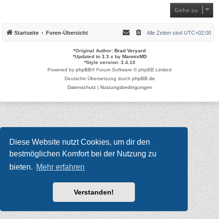
Gehe zu
Startseite
Foren-Übersicht
Alle Zeiten sind
UTC+02:00
*
Original Author:
Brad Veryard
*
Updated to 3.3.x by
MannixMD
*
Style version: 3.4.10
Powered by
phpBB
® Forum Software © phpBB Limited
Deutsche Übersetzung durch
phpBB.de
Datenschutz
|
Nutzungsbedingungen
Diese Website nutzt Cookies, um dir den
bestmöglichen Komfort bei der Nutzung zu
bieten.
Mehr erfahren
Verstanden!