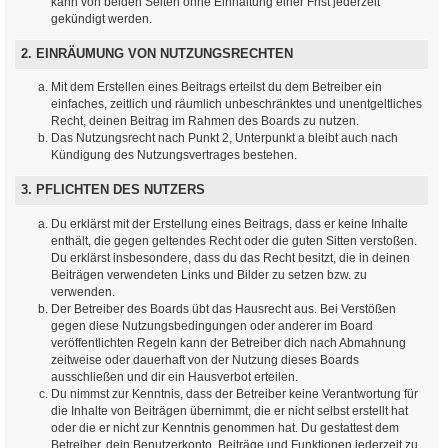
kann von beiden Seiten ohne Einhaltung einer Frist jederzeit
gekündigt werden.
2. EINRÄUMUNG VON NUTZUNGSRECHTEN
Mit dem Erstellen eines Beitrags erteilst du dem Betreiber ein
einfaches, zeitlich und räumlich unbeschränktes und unentgeltliches
Recht, deinen Beitrag im Rahmen des Boards zu nutzen.
Das Nutzungsrecht nach Punkt 2, Unterpunkt a bleibt auch nach
Kündigung des Nutzungsvertrages bestehen.
3. PFLICHTEN DES NUTZERS
Du erklärst mit der Erstellung eines Beitrags, dass er keine Inhalte
enthält, die gegen geltendes Recht oder die guten Sitten verstoßen.
Du erklärst insbesondere, dass du das Recht besitzt, die in deinen
Beiträgen verwendeten Links und Bilder zu setzen bzw. zu
verwenden.
Der Betreiber des Boards übt das Hausrecht aus. Bei Verstößen
gegen diese Nutzungsbedingungen oder anderer im Board
veröffentlichten Regeln kann der Betreiber dich nach Abmahnung
zeitweise oder dauerhaft von der Nutzung dieses Boards
ausschließen und dir ein Hausverbot erteilen.
Du nimmst zur Kenntnis, dass der Betreiber keine Verantwortung für
die Inhalte von Beiträgen übernimmt, die er nicht selbst erstellt hat
oder die er nicht zur Kenntnis genommen hat. Du gestattest dem
Betreiber, dein Benutzerkonto, Beiträge und Funktionen jederzeit zu