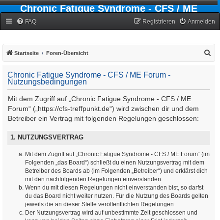
Chronic Fatigue Syndrome - CFS / ME
Forum
FAQ
Registrieren
Anmelden
S
Startseite
Foren-Übersicht
u
Chronic Fatigue Syndrome - CFS / ME Forum -
c
Nutzungsbedingungen
h
Mit dem Zugriff auf „Chronic Fatigue Syndrome - CFS / ME
e
Forum“ („https://cfs-treffpunkt.de“) wird zwischen dir und dem
Betreiber ein Vertrag mit folgenden Regelungen geschlossen:
1. NUTZUNGSVERTRAG
Mit dem Zugriff auf „Chronic Fatigue Syndrome - CFS / ME Forum“ (im
Folgenden „das Board“) schließt du einen Nutzungsvertrag mit dem
Betreiber des Boards ab (im Folgenden „Betreiber“) und erklärst dich
mit den nachfolgenden Regelungen einverstanden.
Wenn du mit diesen Regelungen nicht einverstanden bist, so darfst
du das Board nicht weiter nutzen. Für die Nutzung des Boards gelten
jeweils die an dieser Stelle veröffentlichten Regelungen.
Der Nutzungsvertrag wird auf unbestimmte Zeit geschlossen und