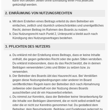
kann von beiden Seiten ohne Einhaltung einer Frist jederzeit
gekündigt werden.
2. EINRÄUMUNG VON NUTZUNGSRECHTEN
Mit dem Erstellen eines Beitrags erteilst du dem Betreiber ein
einfaches, zeitlich und räumlich unbeschränktes und unentgeltliches
Recht, deinen Beitrag im Rahmen des Boards zu nutzen.
Das Nutzungsrecht nach Punkt 2, Unterpunkt a bleibt auch nach
Kündigung des Nutzungsvertrages bestehen.
3. PFLICHTEN DES NUTZERS
Du erklärst mit der Erstellung eines Beitrags, dass er keine Inhalte
enthält, die gegen geltendes Recht oder die guten Sitten verstoßen.
Du erklärst insbesondere, dass du das Recht besitzt, die in deinen
Beiträgen verwendeten Links und Bilder zu setzen bzw. zu
verwenden.
Der Betreiber des Boards übt das Hausrecht aus. Bei Verstößen
gegen diese Nutzungsbedingungen oder anderer im Board
veröffentlichten Regeln kann der Betreiber dich nach Abmahnung
zeitweise oder dauerhaft von der Nutzung dieses Boards
ausschließen und dir ein Hausverbot erteilen.
Du nimmst zur Kenntnis, dass der Betreiber keine Verantwortung für
die Inhalte von Beiträgen übernimmt, die er nicht selbst erstellt hat
oder die er nicht zur Kenntnis genommen hat. Du gestattest dem
Betreiber, dein Benutzerkonto, Beiträge und Funktionen jederzeit zu