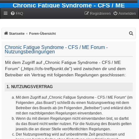
Chronic Fatigue Syndrome - CFS / ME
Forum
FAQ
Registrieren
Anmelden
S
Startseite
Foren-Übersicht
u
Chronic Fatigue Syndrome - CFS / ME Forum -
c
Nutzungsbedingungen
h
Mit dem Zugriff auf „Chronic Fatigue Syndrome - CFS / ME
e
Forum“ („https://cfs-treffpunkt.de“) wird zwischen dir und dem
Betreiber ein Vertrag mit folgenden Regelungen geschlossen:
1. NUTZUNGSVERTRAG
Mit dem Zugriff auf „Chronic Fatigue Syndrome - CFS / ME Forum“ (im
Folgenden „das Board“) schließt du einen Nutzungsvertrag mit dem
Betreiber des Boards ab (im Folgenden „Betreiber“) und erklärst dich
mit den nachfolgenden Regelungen einverstanden.
Wenn du mit diesen Regelungen nicht einverstanden bist, so darfst
du das Board nicht weiter nutzen. Für die Nutzung des Boards gelten
jeweils die an dieser Stelle veröffentlichten Regelungen.
Der Nutzungsvertrag wird auf unbestimmte Zeit geschlossen und