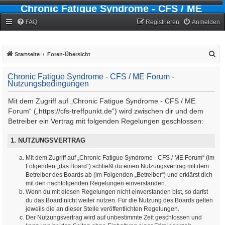
Chronic Fatigue Syndrome - CFS / ME
Forum
FAQ
Registrieren
Anmelden
S
Startseite
Foren-Übersicht
u
Chronic Fatigue Syndrome - CFS / ME Forum -
c
Nutzungsbedingungen
h
Mit dem Zugriff auf „Chronic Fatigue Syndrome - CFS / ME
e
Forum“ („https://cfs-treffpunkt.de“) wird zwischen dir und dem
Betreiber ein Vertrag mit folgenden Regelungen geschlossen:
1. NUTZUNGSVERTRAG
Mit dem Zugriff auf „Chronic Fatigue Syndrome - CFS / ME Forum“ (im
Folgenden „das Board“) schließt du einen Nutzungsvertrag mit dem
Betreiber des Boards ab (im Folgenden „Betreiber“) und erklärst dich
mit den nachfolgenden Regelungen einverstanden.
Wenn du mit diesen Regelungen nicht einverstanden bist, so darfst
du das Board nicht weiter nutzen. Für die Nutzung des Boards gelten
jeweils die an dieser Stelle veröffentlichten Regelungen.
Der Nutzungsvertrag wird auf unbestimmte Zeit geschlossen und