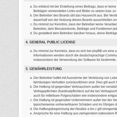
Du erklärst mit der Erstellung eines Beitrags, dass er kein
Beiträgen verwendeten Links und Bilder zu setzen bzw. z
Der Betreiber des Boards übt das Hausrecht aus. Bei Ver
dauerhaft von der Nutzung dieses Boards ausschließen und 
Du nimmst zur Kenntnis, dass der Betreiber keine Verantwort
Betreiber, dein Benutzerkonto, Beiträge und Funktionen jed
Du gestattest dem Betreiber darüber hinaus, deine Beiträ
4. GENERAL PUBLIC LICENSE
Du nimmst zur Kenntnis, dass es sich bei phpBB um eine un
Informationen werden durch die deutschsprachige Commun
insbesondere die Verwendung der Software für bestimmte Z
5. GEWÄHRLEISTUNG
Der Betreiber haftet mit Ausnahme der Verletzung von Leben
fahrlässiges Verhalten zurückzuführen sind. Dies gilt au
Die Haftung ist gegenüber Verbrauchern außer bei vorsätz
Vertragspflichten (Kardinalpflichten) auf die bei Vertrag
auch für mittelbare Folgeschäden wie insbesondere entg
Die Haftung ist gegenüber Unternehmern außer bei der Ver
typischerweise vorhersehbaren Schäden und im Übrigen de
Die Haftungsbegrenzung der Absätze a bis c gilt sinngemäß
Ansprüche für eine Haftung aus zwingendem nationalem Re