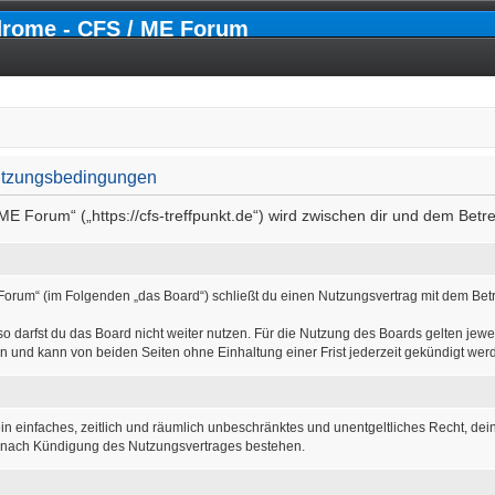
drome - CFS / ME Forum
utzungsbedingungen
ME Forum“ („https://cfs-treffpunkt.de“) wird zwischen dir und dem Betr
Forum“ (im Folgenden „das Board“) schließt du einen Nutzungsvertrag mit dem Betr
 darfst du das Board nicht weiter nutzen. Für die Nutzung des Boards gelten jewei
n und kann von beiden Seiten ohne Einhaltung einer Frist jederzeit gekündigt wer
r ein einfaches, zeitlich und räumlich unbeschränktes und unentgeltliches Recht, d
h nach Kündigung des Nutzungsvertrages bestehen.