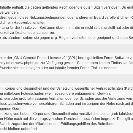
e Inhalte enthält, die gegen geltendes Recht oder die guten Sitten verstoßen. Du erk
u verwenden.
stößen gegen diese Nutzungsbedingungen oder anderer im Board veröffentlichten 
dir ein Hausverbot erteilen.
ung für die Inhalte von Beiträgen übernimmt, die er nicht selbst erstellt hat oder
erzeit zu löschen oder zu sperren.
ge abzuändern, sofern sie gegen o. g. Regeln verstoßen oder geeignet sind, dem B
ter der „
GNU General Public License v2
“ (GPL) bereitgestellten Foren-Software v
ity unter
www.phpbb.de
zur Verfügung gestellt. Beide haben keinen Einfluss auf d
wecke nicht untersagen oder auf Inhalte fremder Foren Einfluss nehmen.
, Körper und Gesundheit und der Verletzung wesentlicher Vertragspflichten (Kardin
ch für mittelbare Folgeschäden wie insbesondere entgangenen Gewinn.
lichem oder grob fahrlässigem Verhalten oder bei Schäden aus der Verletzung von
sschluss typischerweise vorhersehbaren Schäden und im übrigen der Höhe nach auf d
angenen Gewinn.
letzung von Leben, Körper und Gesundheit oder vorsätzlichem oder grob fahrlässig
r Höhe nach auf die vertragstypischen Durchschnittsschäden begrenzt. Dies gilt
 auch zugunsten der Mitarbeiter und Erfüllungsgehilfen des Betreibers.
cht bleiben unberührt.