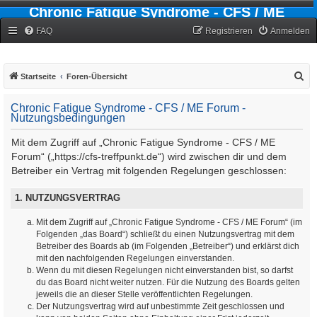
Chronic Fatigue Syndrome - CFS / ME
Forum
FAQ
Registrieren
Anmelden
S
Startseite
Foren-Übersicht
u
Chronic Fatigue Syndrome - CFS / ME Forum -
c
Nutzungsbedingungen
h
Mit dem Zugriff auf „Chronic Fatigue Syndrome - CFS / ME
e
Forum“ („https://cfs-treffpunkt.de“) wird zwischen dir und dem
Betreiber ein Vertrag mit folgenden Regelungen geschlossen:
1. NUTZUNGSVERTRAG
Mit dem Zugriff auf „Chronic Fatigue Syndrome - CFS / ME Forum“ (im
Folgenden „das Board“) schließt du einen Nutzungsvertrag mit dem
Betreiber des Boards ab (im Folgenden „Betreiber“) und erklärst dich
mit den nachfolgenden Regelungen einverstanden.
Wenn du mit diesen Regelungen nicht einverstanden bist, so darfst
du das Board nicht weiter nutzen. Für die Nutzung des Boards gelten
jeweils die an dieser Stelle veröffentlichten Regelungen.
Der Nutzungsvertrag wird auf unbestimmte Zeit geschlossen und