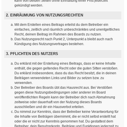
kann von beiden Seiten ohne Einhaltung einer Frist jederzeit
gekündigt werden.
2. EINRÄUMUNG VON NUTZUNGSRECHTEN
Mit dem Erstellen eines Beitrags erteilst du dem Betreiber ein
einfaches, zeitlich und räumlich unbeschränktes und unentgeltliches
Recht, deinen Beitrag im Rahmen des Boards zu nutzen.
Das Nutzungsrecht nach Punkt 2, Unterpunkt a bleibt auch nach
Kündigung des Nutzungsvertrages bestehen.
3. PFLICHTEN DES NUTZERS
Du erklärst mit der Erstellung eines Beitrags, dass er keine Inhalte
enthält, die gegen geltendes Recht oder die guten Sitten verstoßen.
Du erklärst insbesondere, dass du das Recht besitzt, die in deinen
Beiträgen verwendeten Links und Bilder zu setzen bzw. zu
verwenden.
Der Betreiber des Boards übt das Hausrecht aus. Bei Verstößen
gegen diese Nutzungsbedingungen oder anderer im Board
veröffentlichten Regeln kann der Betreiber dich nach Abmahnung
zeitweise oder dauerhaft von der Nutzung dieses Boards
ausschließen und dir ein Hausverbot erteilen.
Du nimmst zur Kenntnis, dass der Betreiber keine Verantwortung für
die Inhalte von Beiträgen übernimmt, die er nicht selbst erstellt hat
oder die er nicht zur Kenntnis genommen hat. Du gestattest dem
Betreiber, dein Benutzerkonto, Beiträge und Funktionen jederzeit zu