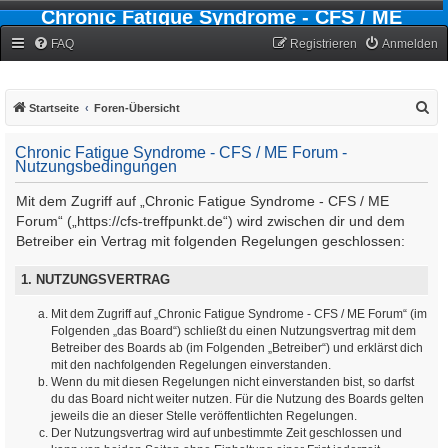
Chronic Fatigue Syndrome - CFS / ME
Forum
FAQ
Registrieren
Anmelden
S
Startseite
Foren-Übersicht
u
Chronic Fatigue Syndrome - CFS / ME Forum -
c
Nutzungsbedingungen
h
Mit dem Zugriff auf „Chronic Fatigue Syndrome - CFS / ME
e
Forum“ („https://cfs-treffpunkt.de“) wird zwischen dir und dem
Betreiber ein Vertrag mit folgenden Regelungen geschlossen:
1. NUTZUNGSVERTRAG
Mit dem Zugriff auf „Chronic Fatigue Syndrome - CFS / ME Forum“ (im
Folgenden „das Board“) schließt du einen Nutzungsvertrag mit dem
Betreiber des Boards ab (im Folgenden „Betreiber“) und erklärst dich
mit den nachfolgenden Regelungen einverstanden.
Wenn du mit diesen Regelungen nicht einverstanden bist, so darfst
du das Board nicht weiter nutzen. Für die Nutzung des Boards gelten
jeweils die an dieser Stelle veröffentlichten Regelungen.
Der Nutzungsvertrag wird auf unbestimmte Zeit geschlossen und