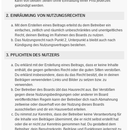
kann von beiden Seiten ohne Einhaltung einer Frist jederzeit
gekündigt werden.
2. EINRÄUMUNG VON NUTZUNGSRECHTEN
Mit dem Erstellen eines Beitrags erteilst du dem Betreiber ein
einfaches, zeitlich und räumlich unbeschränktes und unentgeltliches
Recht, deinen Beitrag im Rahmen des Boards zu nutzen.
Das Nutzungsrecht nach Punkt 2, Unterpunkt a bleibt auch nach
Kündigung des Nutzungsvertrages bestehen.
3. PFLICHTEN DES NUTZERS
Du erklärst mit der Erstellung eines Beitrags, dass er keine Inhalte
enthält, die gegen geltendes Recht oder die guten Sitten verstoßen.
Du erklärst insbesondere, dass du das Recht besitzt, die in deinen
Beiträgen verwendeten Links und Bilder zu setzen bzw. zu
verwenden.
Der Betreiber des Boards übt das Hausrecht aus. Bei Verstößen
gegen diese Nutzungsbedingungen oder anderer im Board
veröffentlichten Regeln kann der Betreiber dich nach Abmahnung
zeitweise oder dauerhaft von der Nutzung dieses Boards
ausschließen und dir ein Hausverbot erteilen.
Du nimmst zur Kenntnis, dass der Betreiber keine Verantwortung für
die Inhalte von Beiträgen übernimmt, die er nicht selbst erstellt hat
oder die er nicht zur Kenntnis genommen hat. Du gestattest dem
Betreiber, dein Benutzerkonto, Beiträge und Funktionen jederzeit zu