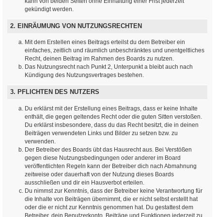
kann von beiden Seiten ohne Einhaltung einer Frist jederzeit
gekündigt werden.
2. EINRÄUMUNG VON NUTZUNGSRECHTEN
Mit dem Erstellen eines Beitrags erteilst du dem Betreiber ein
einfaches, zeitlich und räumlich unbeschränktes und unentgeltliches
Recht, deinen Beitrag im Rahmen des Boards zu nutzen.
Das Nutzungsrecht nach Punkt 2, Unterpunkt a bleibt auch nach
Kündigung des Nutzungsvertrages bestehen.
3. PFLICHTEN DES NUTZERS
Du erklärst mit der Erstellung eines Beitrags, dass er keine Inhalte
enthält, die gegen geltendes Recht oder die guten Sitten verstoßen.
Du erklärst insbesondere, dass du das Recht besitzt, die in deinen
Beiträgen verwendeten Links und Bilder zu setzen bzw. zu
verwenden.
Der Betreiber des Boards übt das Hausrecht aus. Bei Verstößen
gegen diese Nutzungsbedingungen oder anderer im Board
veröffentlichten Regeln kann der Betreiber dich nach Abmahnung
zeitweise oder dauerhaft von der Nutzung dieses Boards
ausschließen und dir ein Hausverbot erteilen.
Du nimmst zur Kenntnis, dass der Betreiber keine Verantwortung für
die Inhalte von Beiträgen übernimmt, die er nicht selbst erstellt hat
oder die er nicht zur Kenntnis genommen hat. Du gestattest dem
Betreiber, dein Benutzerkonto, Beiträge und Funktionen jederzeit zu