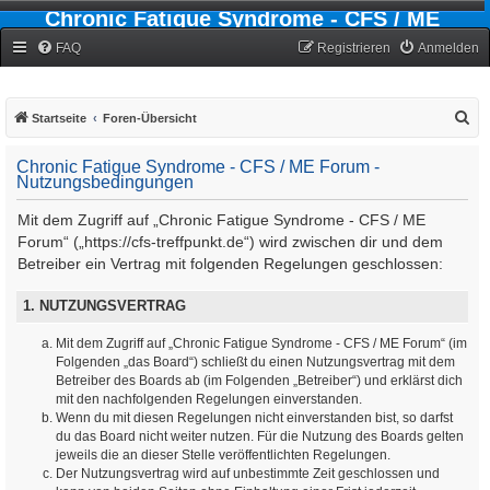
Chronic Fatigue Syndrome - CFS / ME
Forum
FAQ
Registrieren
Anmelden
S
Startseite
Foren-Übersicht
u
Chronic Fatigue Syndrome - CFS / ME Forum -
c
Nutzungsbedingungen
h
Mit dem Zugriff auf „Chronic Fatigue Syndrome - CFS / ME
e
Forum“ („https://cfs-treffpunkt.de“) wird zwischen dir und dem
Betreiber ein Vertrag mit folgenden Regelungen geschlossen:
1. NUTZUNGSVERTRAG
Mit dem Zugriff auf „Chronic Fatigue Syndrome - CFS / ME Forum“ (im
Folgenden „das Board“) schließt du einen Nutzungsvertrag mit dem
Betreiber des Boards ab (im Folgenden „Betreiber“) und erklärst dich
mit den nachfolgenden Regelungen einverstanden.
Wenn du mit diesen Regelungen nicht einverstanden bist, so darfst
du das Board nicht weiter nutzen. Für die Nutzung des Boards gelten
jeweils die an dieser Stelle veröffentlichten Regelungen.
Der Nutzungsvertrag wird auf unbestimmte Zeit geschlossen und