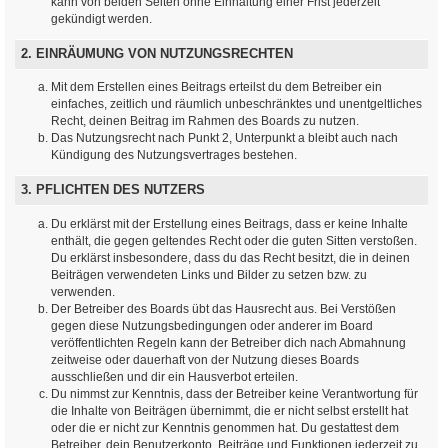
kann von beiden Seiten ohne Einhaltung einer Frist jederzeit
gekündigt werden.
2. EINRÄUMUNG VON NUTZUNGSRECHTEN
Mit dem Erstellen eines Beitrags erteilst du dem Betreiber ein
einfaches, zeitlich und räumlich unbeschränktes und unentgeltliches
Recht, deinen Beitrag im Rahmen des Boards zu nutzen.
Das Nutzungsrecht nach Punkt 2, Unterpunkt a bleibt auch nach
Kündigung des Nutzungsvertrages bestehen.
3. PFLICHTEN DES NUTZERS
Du erklärst mit der Erstellung eines Beitrags, dass er keine Inhalte
enthält, die gegen geltendes Recht oder die guten Sitten verstoßen.
Du erklärst insbesondere, dass du das Recht besitzt, die in deinen
Beiträgen verwendeten Links und Bilder zu setzen bzw. zu
verwenden.
Der Betreiber des Boards übt das Hausrecht aus. Bei Verstößen
gegen diese Nutzungsbedingungen oder anderer im Board
veröffentlichten Regeln kann der Betreiber dich nach Abmahnung
zeitweise oder dauerhaft von der Nutzung dieses Boards
ausschließen und dir ein Hausverbot erteilen.
Du nimmst zur Kenntnis, dass der Betreiber keine Verantwortung für
die Inhalte von Beiträgen übernimmt, die er nicht selbst erstellt hat
oder die er nicht zur Kenntnis genommen hat. Du gestattest dem
Betreiber, dein Benutzerkonto, Beiträge und Funktionen jederzeit zu