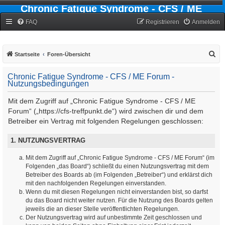
Chronic Fatigue Syndrome - CFS / ME
Forum
FAQ
Registrieren
Anmelden
S
Startseite
Foren-Übersicht
u
Chronic Fatigue Syndrome - CFS / ME Forum -
c
Nutzungsbedingungen
h
Mit dem Zugriff auf „Chronic Fatigue Syndrome - CFS / ME
e
Forum“ („https://cfs-treffpunkt.de“) wird zwischen dir und dem
Betreiber ein Vertrag mit folgenden Regelungen geschlossen:
1. NUTZUNGSVERTRAG
Mit dem Zugriff auf „Chronic Fatigue Syndrome - CFS / ME Forum“ (im
Folgenden „das Board“) schließt du einen Nutzungsvertrag mit dem
Betreiber des Boards ab (im Folgenden „Betreiber“) und erklärst dich
mit den nachfolgenden Regelungen einverstanden.
Wenn du mit diesen Regelungen nicht einverstanden bist, so darfst
du das Board nicht weiter nutzen. Für die Nutzung des Boards gelten
jeweils die an dieser Stelle veröffentlichten Regelungen.
Der Nutzungsvertrag wird auf unbestimmte Zeit geschlossen und