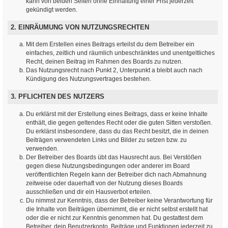
kann von beiden Seiten ohne Einhaltung einer Frist jederzeit
gekündigt werden.
2. EINRÄUMUNG VON NUTZUNGSRECHTEN
Mit dem Erstellen eines Beitrags erteilst du dem Betreiber ein
einfaches, zeitlich und räumlich unbeschränktes und unentgeltliches
Recht, deinen Beitrag im Rahmen des Boards zu nutzen.
Das Nutzungsrecht nach Punkt 2, Unterpunkt a bleibt auch nach
Kündigung des Nutzungsvertrages bestehen.
3. PFLICHTEN DES NUTZERS
Du erklärst mit der Erstellung eines Beitrags, dass er keine Inhalte
enthält, die gegen geltendes Recht oder die guten Sitten verstoßen.
Du erklärst insbesondere, dass du das Recht besitzt, die in deinen
Beiträgen verwendeten Links und Bilder zu setzen bzw. zu
verwenden.
Der Betreiber des Boards übt das Hausrecht aus. Bei Verstößen
gegen diese Nutzungsbedingungen oder anderer im Board
veröffentlichten Regeln kann der Betreiber dich nach Abmahnung
zeitweise oder dauerhaft von der Nutzung dieses Boards
ausschließen und dir ein Hausverbot erteilen.
Du nimmst zur Kenntnis, dass der Betreiber keine Verantwortung für
die Inhalte von Beiträgen übernimmt, die er nicht selbst erstellt hat
oder die er nicht zur Kenntnis genommen hat. Du gestattest dem
Betreiber, dein Benutzerkonto, Beiträge und Funktionen jederzeit zu