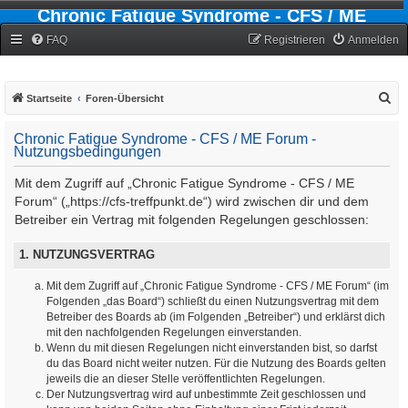
Chronic Fatigue Syndrome - CFS / ME
Forum
FAQ
Registrieren
Anmelden
S
Startseite
Foren-Übersicht
u
Chronic Fatigue Syndrome - CFS / ME Forum -
c
Nutzungsbedingungen
h
Mit dem Zugriff auf „Chronic Fatigue Syndrome - CFS / ME
e
Forum“ („https://cfs-treffpunkt.de“) wird zwischen dir und dem
Betreiber ein Vertrag mit folgenden Regelungen geschlossen:
1. NUTZUNGSVERTRAG
Mit dem Zugriff auf „Chronic Fatigue Syndrome - CFS / ME Forum“ (im
Folgenden „das Board“) schließt du einen Nutzungsvertrag mit dem
Betreiber des Boards ab (im Folgenden „Betreiber“) und erklärst dich
mit den nachfolgenden Regelungen einverstanden.
Wenn du mit diesen Regelungen nicht einverstanden bist, so darfst
du das Board nicht weiter nutzen. Für die Nutzung des Boards gelten
jeweils die an dieser Stelle veröffentlichten Regelungen.
Der Nutzungsvertrag wird auf unbestimmte Zeit geschlossen und