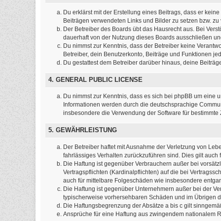
Du erklärst mit der Erstellung eines Beitrags, dass er kein
Beiträgen verwendeten Links und Bilder zu setzen bzw. z
Der Betreiber des Boards übt das Hausrecht aus. Bei Ver
dauerhaft von der Nutzung dieses Boards ausschließen und 
Du nimmst zur Kenntnis, dass der Betreiber keine Verantwort
Betreiber, dein Benutzerkonto, Beiträge und Funktionen jed
Du gestattest dem Betreiber darüber hinaus, deine Beiträ
4. GENERAL PUBLIC LICENSE
Du nimmst zur Kenntnis, dass es sich bei phpBB um eine un
Informationen werden durch die deutschsprachige Commun
insbesondere die Verwendung der Software für bestimmte Z
5. GEWÄHRLEISTUNG
Der Betreiber haftet mit Ausnahme der Verletzung von Leben
fahrlässiges Verhalten zurückzuführen sind. Dies gilt au
Die Haftung ist gegenüber Verbrauchern außer bei vorsätz
Vertragspflichten (Kardinalpflichten) auf die bei Vertrag
auch für mittelbare Folgeschäden wie insbesondere entg
Die Haftung ist gegenüber Unternehmern außer bei der Ver
typischerweise vorhersehbaren Schäden und im Übrigen de
Die Haftungsbegrenzung der Absätze a bis c gilt sinngemäß
Ansprüche für eine Haftung aus zwingendem nationalem Re