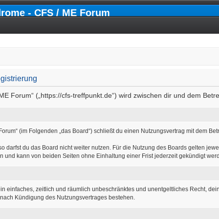
drome - CFS / ME Forum
gistrierung
ME Forum“ („https://cfs-treffpunkt.de“) wird zwischen dir und dem Betr
Forum“ (im Folgenden „das Board“) schließt du einen Nutzungsvertrag mit dem Betr
 darfst du das Board nicht weiter nutzen. Für die Nutzung des Boards gelten jewei
n und kann von beiden Seiten ohne Einhaltung einer Frist jederzeit gekündigt wer
r ein einfaches, zeitlich und räumlich unbeschränktes und unentgeltliches Recht, d
h nach Kündigung des Nutzungsvertrages bestehen.