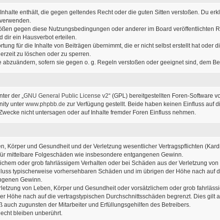
e Inhalte enthält, die gegen geltendes Recht oder die guten Sitten verstoßen. Du erk
u verwenden.
stößen gegen diese Nutzungsbedingungen oder anderer im Board veröffentlichten 
dir ein Hausverbot erteilen.
ung für die Inhalte von Beiträgen übernimmt, die er nicht selbst erstellt hat oder
erzeit zu löschen oder zu sperren.
ge abzuändern, sofern sie gegen o. g. Regeln verstoßen oder geeignet sind, dem B
ter der „
GNU General Public License v2
“ (GPL) bereitgestellten Foren-Software v
ity unter
www.phpbb.de
zur Verfügung gestellt. Beide haben keinen Einfluss auf d
wecke nicht untersagen oder auf Inhalte fremder Foren Einfluss nehmen.
, Körper und Gesundheit und der Verletzung wesentlicher Vertragspflichten (Kardin
ch für mittelbare Folgeschäden wie insbesondere entgangenen Gewinn.
lichem oder grob fahrlässigem Verhalten oder bei Schäden aus der Verletzung von
sschluss typischerweise vorhersehbaren Schäden und im übrigen der Höhe nach auf d
angenen Gewinn.
letzung von Leben, Körper und Gesundheit oder vorsätzlichem oder grob fahrlässig
r Höhe nach auf die vertragstypischen Durchschnittsschäden begrenzt. Dies gilt
 auch zugunsten der Mitarbeiter und Erfüllungsgehilfen des Betreibers.
cht bleiben unberührt.