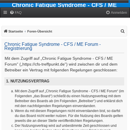
Chronic Fatigue Syndrome - CFS / ME
Forum
FAQ
Anmelden
S
Startseite
Foren-Übersicht
u
Chronic Fatigue Syndrome - CFS / ME Forum -
c
Registrierung
h
Mit dem Zugriff auf „Chronic Fatigue Syndrome - CFS / ME
e
Forum“ („https://cfs-treffpunkt.de“) wird zwischen dir und dem
Betreiber ein Vertrag mit folgenden Regelungen geschlossen:
1. NUTZUNGSVERTRAG
Mit dem Zugriff auf „Chronic Fatigue Syndrome - CFS / ME Forum“ (im
Folgenden „das Board“) schließt du einen Nutzungsvertrag mit dem
Betreiber des Boards ab (im Folgenden „Betreiber“) und erklärst dich
mit den nachfolgenden Regelungen einverstanden.
Wenn du mit diesen Regelungen nicht einverstanden bist, so darfst
du das Board nicht weiter nutzen. Für die Nutzung des Boards gelten
jeweils die an dieser Stelle veröffentlichten Regelungen.
Der Nutzungsvertrag wird auf unbestimmte Zeit geschlossen und