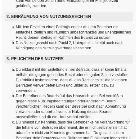
kann von beiden Seiten ohne Einhaltung einer Frist jederzeit
gekündigt werden.
2. EINRÄUMUNG VON NUTZUNGSRECHTEN
Mit dem Erstellen eines Beitrags erteilst du dem Betreiber ein
einfaches, zeitlich und räumlich unbeschränktes und unentgeltliches
Recht, deinen Beitrag im Rahmen des Boards zu nutzen.
Das Nutzungsrecht nach Punkt 2, Unterpunkt a bleibt auch nach
Kündigung des Nutzungsvertrages bestehen.
3. PFLICHTEN DES NUTZERS
Du erklärst mit der Erstellung eines Beitrags, dass er keine Inhalte
enthält, die gegen geltendes Recht oder die guten Sitten verstoßen.
Du erklärst insbesondere, dass du das Recht besitzt, die in deinen
Beiträgen verwendeten Links und Bilder zu setzen bzw. zu
verwenden.
Der Betreiber des Boards übt das Hausrecht aus. Bei Verstößen
gegen diese Nutzungsbedingungen oder anderer im Board
veröffentlichten Regeln kann der Betreiber dich nach Abmahnung
zeitweise oder dauerhaft von der Nutzung dieses Boards
ausschließen und dir ein Hausverbot erteilen.
Du nimmst zur Kenntnis, dass der Betreiber keine Verantwortung für
die Inhalte von Beiträgen übernimmt, die er nicht selbst erstellt hat
oder die er nicht zur Kenntnis genommen hat. Du gestattest dem
Betreiber, dein Benutzerkonto, Beiträge und Funktionen jederzeit zu