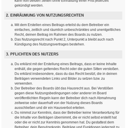
kann von beiden Seiten ohne Einhaltung einer Frist jederzeit
gekündigt werden.
2. EINRÄUMUNG VON NUTZUNGSRECHTEN
Mit dem Erstellen eines Beitrags erteilst du dem Betreiber ein
einfaches, zeitlich und räumlich unbeschränktes und unentgeltliches
Recht, deinen Beitrag im Rahmen des Boards zu nutzen.
Das Nutzungsrecht nach Punkt 2, Unterpunkt a bleibt auch nach
Kündigung des Nutzungsvertrages bestehen.
3. PFLICHTEN DES NUTZERS
Du erklärst mit der Erstellung eines Beitrags, dass er keine Inhalte
enthält, die gegen geltendes Recht oder die guten Sitten verstoßen.
Du erklärst insbesondere, dass du das Recht besitzt, die in deinen
Beiträgen verwendeten Links und Bilder zu setzen bzw. zu
verwenden.
Der Betreiber des Boards übt das Hausrecht aus. Bei Verstößen
gegen diese Nutzungsbedingungen oder anderer im Board
veröffentlichten Regeln kann der Betreiber dich nach Abmahnung
zeitweise oder dauerhaft von der Nutzung dieses Boards
ausschließen und dir ein Hausverbot erteilen.
Du nimmst zur Kenntnis, dass der Betreiber keine Verantwortung für
die Inhalte von Beiträgen übernimmt, die er nicht selbst erstellt hat
oder die er nicht zur Kenntnis genommen hat. Du gestattest dem
Betreiber, dein Benutzerkonto, Beiträge und Funktionen jederzeit zu