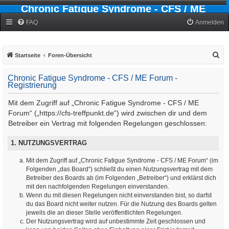
Chronic Fatigue Syndrome - CFS / ME
Forum
FAQ
Anmelden
S
Startseite
Foren-Übersicht
u
Chronic Fatigue Syndrome - CFS / ME Forum -
c
Registrierung
h
Mit dem Zugriff auf „Chronic Fatigue Syndrome - CFS / ME
e
Forum“ („https://cfs-treffpunkt.de“) wird zwischen dir und dem
Betreiber ein Vertrag mit folgenden Regelungen geschlossen:
1. NUTZUNGSVERTRAG
Mit dem Zugriff auf „Chronic Fatigue Syndrome - CFS / ME Forum“ (im
Folgenden „das Board“) schließt du einen Nutzungsvertrag mit dem
Betreiber des Boards ab (im Folgenden „Betreiber“) und erklärst dich
mit den nachfolgenden Regelungen einverstanden.
Wenn du mit diesen Regelungen nicht einverstanden bist, so darfst
du das Board nicht weiter nutzen. Für die Nutzung des Boards gelten
jeweils die an dieser Stelle veröffentlichten Regelungen.
Der Nutzungsvertrag wird auf unbestimmte Zeit geschlossen und