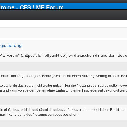
drome - CFS / ME Forum
gistrierung
ME Forum“ („https://cfs-treffpunkt.de“) wird zwischen dir und dem Betr
Forum“ (im Folgenden „das Board“) schließt du einen Nutzungsvertrag mit dem Betr
 darfst du das Board nicht weiter nutzen. Für die Nutzung des Boards gelten jewei
n und kann von beiden Seiten ohne Einhaltung einer Frist jederzeit gekündigt wer
r ein einfaches, zeitlich und räumlich unbeschränktes und unentgeltliches Recht, d
h nach Kündigung des Nutzungsvertrages bestehen.