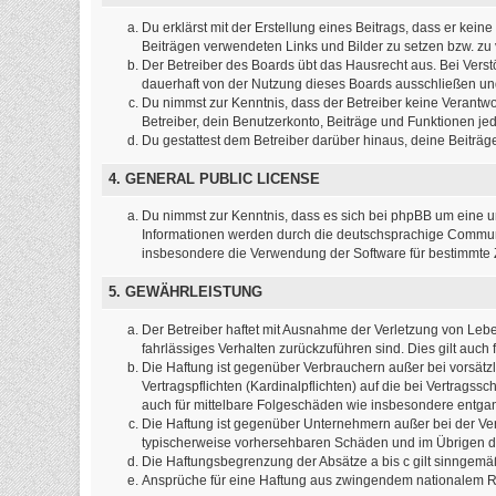
Du erklärst mit der Erstellung eines Beitrags, dass er kein
Beiträgen verwendeten Links und Bilder zu setzen bzw. z
Der Betreiber des Boards übt das Hausrecht aus. Bei Ver
dauerhaft von der Nutzung dieses Boards ausschließen und 
Du nimmst zur Kenntnis, dass der Betreiber keine Verantwort
Betreiber, dein Benutzerkonto, Beiträge und Funktionen jed
Du gestattest dem Betreiber darüber hinaus, deine Beiträ
4. GENERAL PUBLIC LICENSE
Du nimmst zur Kenntnis, dass es sich bei phpBB um eine un
Informationen werden durch die deutschsprachige Commun
insbesondere die Verwendung der Software für bestimmte Z
5. GEWÄHRLEISTUNG
Der Betreiber haftet mit Ausnahme der Verletzung von Leben
fahrlässiges Verhalten zurückzuführen sind. Dies gilt au
Die Haftung ist gegenüber Verbrauchern außer bei vorsätz
Vertragspflichten (Kardinalpflichten) auf die bei Vertrag
auch für mittelbare Folgeschäden wie insbesondere entg
Die Haftung ist gegenüber Unternehmern außer bei der Ver
typischerweise vorhersehbaren Schäden und im Übrigen de
Die Haftungsbegrenzung der Absätze a bis c gilt sinngemäß
Ansprüche für eine Haftung aus zwingendem nationalem Re