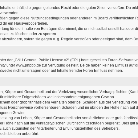
e Inhalte enthält, die gegen geltendes Recht oder die guten Sitten verstoßen. Du erk
u verwenden.
stößen gegen diese Nutzungsbedingungen oder anderer im Board veröffentlichten 
dir ein Hausverbot erteilen.
ung für die Inhalte von Beiträgen übernimmt, die er nicht selbst erstellt hat oder
erzeit zu löschen oder zu sperren.
ge abzuändern, sofern sie gegen o. g. Regeln verstoßen oder geeignet sind, dem B
ter der „
GNU General Public License v2
“ (GPL) bereitgestellten Foren-Software v
ity unter
www.phpbb.de
zur Verfügung gestellt. Beide haben keinen Einfluss auf d
wecke nicht untersagen oder auf Inhalte fremder Foren Einfluss nehmen.
, Körper und Gesundheit und der Verletzung wesentlicher Vertragspflichten (Kardin
ch für mittelbare Folgeschäden wie insbesondere entgangenen Gewinn.
lichem oder grob fahrlässigem Verhalten oder bei Schäden aus der Verletzung von
sschluss typischerweise vorhersehbaren Schäden und im übrigen der Höhe nach auf d
angenen Gewinn.
letzung von Leben, Körper und Gesundheit oder vorsätzlichem oder grob fahrlässig
r Höhe nach auf die vertragstypischen Durchschnittsschäden begrenzt. Dies gilt
 auch zugunsten der Mitarbeiter und Erfüllungsgehilfen des Betreibers.
cht bleiben unberührt.