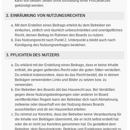
kann von beiden Seiten ohne Einhaltung einer Frist jederzeit
gekündigt werden.
2. EINRÄUMUNG VON NUTZUNGSRECHTEN
Mit dem Erstellen eines Beitrags erteilst du dem Betreiber ein
einfaches, zeitlich und räumlich unbeschränktes und unentgeltliches
Recht, deinen Beitrag im Rahmen des Boards zu nutzen.
Das Nutzungsrecht nach Punkt 2, Unterpunkt a bleibt auch nach
Kündigung des Nutzungsvertrages bestehen.
3. PFLICHTEN DES NUTZERS
Du erklärst mit der Erstellung eines Beitrags, dass er keine Inhalte
enthält, die gegen geltendes Recht oder die guten Sitten verstoßen.
Du erklärst insbesondere, dass du das Recht besitzt, die in deinen
Beiträgen verwendeten Links und Bilder zu setzen bzw. zu
verwenden.
Der Betreiber des Boards übt das Hausrecht aus. Bei Verstößen
gegen diese Nutzungsbedingungen oder anderer im Board
veröffentlichten Regeln kann der Betreiber dich nach Abmahnung
zeitweise oder dauerhaft von der Nutzung dieses Boards
ausschließen und dir ein Hausverbot erteilen.
Du nimmst zur Kenntnis, dass der Betreiber keine Verantwortung für
die Inhalte von Beiträgen übernimmt, die er nicht selbst erstellt hat
oder die er nicht zur Kenntnis genommen hat. Du gestattest dem
Betreiber, dein Benutzerkonto, Beiträge und Funktionen jederzeit zu