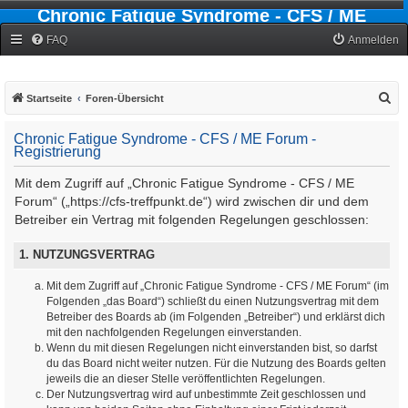
Chronic Fatigue Syndrome - CFS / ME
Forum
FAQ
Anmelden
S
Startseite
Foren-Übersicht
u
Chronic Fatigue Syndrome - CFS / ME Forum -
c
Registrierung
h
Mit dem Zugriff auf „Chronic Fatigue Syndrome - CFS / ME
e
Forum“ („https://cfs-treffpunkt.de“) wird zwischen dir und dem
Betreiber ein Vertrag mit folgenden Regelungen geschlossen:
1. NUTZUNGSVERTRAG
Mit dem Zugriff auf „Chronic Fatigue Syndrome - CFS / ME Forum“ (im
Folgenden „das Board“) schließt du einen Nutzungsvertrag mit dem
Betreiber des Boards ab (im Folgenden „Betreiber“) und erklärst dich
mit den nachfolgenden Regelungen einverstanden.
Wenn du mit diesen Regelungen nicht einverstanden bist, so darfst
du das Board nicht weiter nutzen. Für die Nutzung des Boards gelten
jeweils die an dieser Stelle veröffentlichten Regelungen.
Der Nutzungsvertrag wird auf unbestimmte Zeit geschlossen und