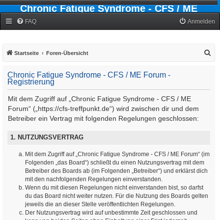
Chronic Fatigue Syndrome - CFS / ME
Forum
FAQ
Anmelden
S
Startseite
Foren-Übersicht
u
Chronic Fatigue Syndrome - CFS / ME Forum -
c
Registrierung
h
Mit dem Zugriff auf „Chronic Fatigue Syndrome - CFS / ME
e
Forum“ („https://cfs-treffpunkt.de“) wird zwischen dir und dem
Betreiber ein Vertrag mit folgenden Regelungen geschlossen:
1. NUTZUNGSVERTRAG
Mit dem Zugriff auf „Chronic Fatigue Syndrome - CFS / ME Forum“ (im
Folgenden „das Board“) schließt du einen Nutzungsvertrag mit dem
Betreiber des Boards ab (im Folgenden „Betreiber“) und erklärst dich
mit den nachfolgenden Regelungen einverstanden.
Wenn du mit diesen Regelungen nicht einverstanden bist, so darfst
du das Board nicht weiter nutzen. Für die Nutzung des Boards gelten
jeweils die an dieser Stelle veröffentlichten Regelungen.
Der Nutzungsvertrag wird auf unbestimmte Zeit geschlossen und