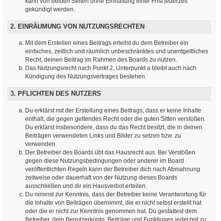
kann von beiden Seiten ohne Einhaltung einer Frist jederzeit
gekündigt werden.
2. EINRÄUMUNG VON NUTZUNGSRECHTEN
Mit dem Erstellen eines Beitrags erteilst du dem Betreiber ein
einfaches, zeitlich und räumlich unbeschränktes und unentgeltliches
Recht, deinen Beitrag im Rahmen des Boards zu nutzen.
Das Nutzungsrecht nach Punkt 2, Unterpunkt a bleibt auch nach
Kündigung des Nutzungsvertrages bestehen.
3. PFLICHTEN DES NUTZERS
Du erklärst mit der Erstellung eines Beitrags, dass er keine Inhalte
enthält, die gegen geltendes Recht oder die guten Sitten verstoßen.
Du erklärst insbesondere, dass du das Recht besitzt, die in deinen
Beiträgen verwendeten Links und Bilder zu setzen bzw. zu
verwenden.
Der Betreiber des Boards übt das Hausrecht aus. Bei Verstößen
gegen diese Nutzungsbedingungen oder anderer im Board
veröffentlichten Regeln kann der Betreiber dich nach Abmahnung
zeitweise oder dauerhaft von der Nutzung dieses Boards
ausschließen und dir ein Hausverbot erteilen.
Du nimmst zur Kenntnis, dass der Betreiber keine Verantwortung für
die Inhalte von Beiträgen übernimmt, die er nicht selbst erstellt hat
oder die er nicht zur Kenntnis genommen hat. Du gestattest dem
Betreiber, dein Benutzerkonto, Beiträge und Funktionen jederzeit zu