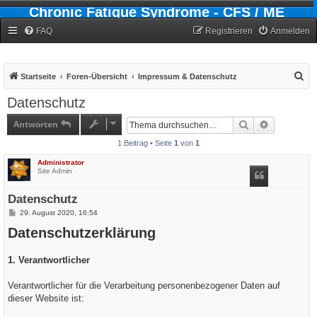
Chronic Fatigue Syndrome - CFS / ME
Forum
FAQ
Registrieren
Anmelden
S
Startseite
Foren-Übersicht
Impressum & Datenschutz
u
Datenschutz
c
Antworten
Suche
Erweiterte
h
1 Beitrag • Seite
1
von
1
e
Administrator
Site Admin
Datenschutz
B
29. August 2020, 16:54
e
Datenschutzerklärung
i
t
r
a
1. Verantwortlicher
g
Verantwortlicher für die Verarbeitung personenbezogener Daten auf
dieser Website ist: