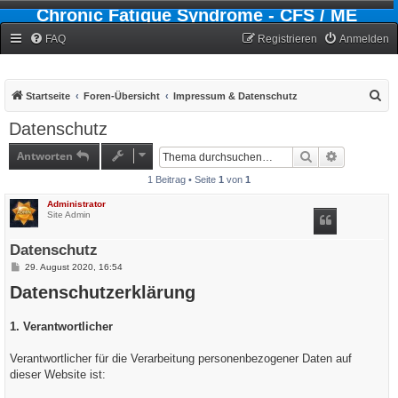
Chronic Fatigue Syndrome - CFS / ME
Forum
FAQ
Registrieren
Anmelden
S
Startseite
Foren-Übersicht
Impressum & Datenschutz
u
Datenschutz
c
Antworten
Suche
Erweiterte
h
1 Beitrag • Seite
1
von
1
e
Administrator
Site Admin
Datenschutz
B
29. August 2020, 16:54
e
Datenschutzerklärung
i
t
r
a
1. Verantwortlicher
g
Verantwortlicher für die Verarbeitung personenbezogener Daten auf
dieser Website ist: