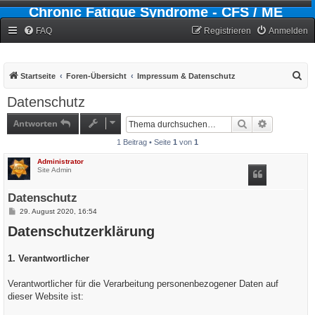
Chronic Fatigue Syndrome - CFS / ME
Forum
FAQ
Registrieren
Anmelden
S
Startseite
Foren-Übersicht
Impressum & Datenschutz
u
Datenschutz
c
Antworten
Suche
Erweiterte
h
1 Beitrag • Seite
1
von
1
e
Administrator
Site Admin
Datenschutz
B
29. August 2020, 16:54
e
Datenschutzerklärung
i
t
r
a
1. Verantwortlicher
g
Verantwortlicher für die Verarbeitung personenbezogener Daten auf
dieser Website ist: