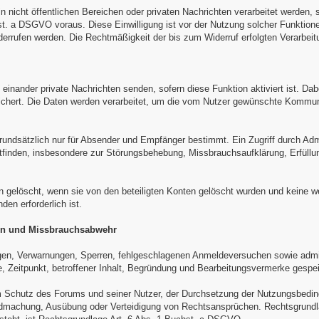
 nicht öffentlichen Bereichen oder privaten Nachrichten verarbeitet werden, 
. a DSGVO voraus. Diese Einwilligung ist vor der Nutzung solcher Funktionen
derrufen werden. Die Rechtmäßigkeit der bis zum Widerruf erfolgten Verarbeitu
 einander private Nachrichten senden, sofern diese Funktion aktiviert ist. Da
eichert. Die Daten werden verarbeitet, um die vom Nutzer gewünschte Kommunik
rundsätzlich nur für Absender und Empfänger bestimmt. Ein Zugriff durch Adm
ttfinden, insbesondere zur Störungsbehebung, Missbrauchsaufklärung, Erfüllun
n gelöscht, wenn sie von den beteiligten Konten gelöscht wurden und keine w
en erforderlich ist.
en und Missbrauchsabwehr
gen, Verwarnungen, Sperren, fehlgeschlagenen Anmeldeversuchen sowie adm
 Zeitpunkt, betroffener Inhalt, Begründung und Bearbeitungsvermerke gespei
em Schutz des Forums und seiner Nutzer, der Durchsetzung der Nutzungsbedi
dmachung, Ausübung oder Verteidigung von Rechtsansprüchen. Rechtsgrundla