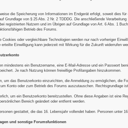
sweise die Speicherung von Informationen im Endgerät erfolgt, soweit dies f
t, auf Grundlage von § 25 Abs. 2 Nr. 2 TDDDG. Die anschließende Verarbeitung
i registrierten Nutzern und im Übrigen auf Grundlage von Art. 6 Abs. 1 Buch
nktionsfähigen Betrieb des Forums.
e Cookies oder vergleichbare Technologien werden nur nach vorheriger Einwi
rteilte Einwilligung kann jederzeit mit Wirkung für die Zukunft widerrufen we
nutzerkonto
den mindestens ein Benutzername, eine E-Mail-Adresse und ein Passwort benöt
peichert. Je nach Nutzung können freiwillige Profilangaben hinzukommen.
en, um das Benutzerkonto einzurichten, die Anmeldung zu ermöglichen, die F
n zum Konto oder zum Betrieb des Forums auszutauschen. Rechtsgrundlage is
erlich, um ein Benutzerkonto bereitzustellen. Ohne diese Angaben ist eine Reg
 persönlichen Bereich geändert oder entfernt werden.
Personen gestattet, die das 16. Lebensjahr vollendet haben. Personen unter 1
mfragen und sonstige Forumsfunktionen