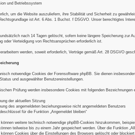
sion und Betriebssystem
derlich, um die Website auszuliefern, ihre Stabilität und Sicherheit zu gewährl
Rechtsgrundlage ist Art. 6 Abs. 1 Buchst. f DSGVO. Unser berechtigtes Intere
undsätzlich nach 14 Tagen gelöscht, sofern keine längere Speicherung zur Auf
oder Verteidigung von Rechtsansprüchen erforderlich ist.
verarbeitern werden, soweit erforderlich, Verträge gemäß Art. 28 DSGVO gesc
peicherung
nisch notwendige Cookies der Forensoftware phpBB. Sie dienen insbesondere
Status und ausgewählter Benutzereinstellungen.
nischen Prüfung werden insbesondere Cookies mit folgenden Bezeichnungen e
ung der aktuellen Sitzung
ung des angemeldeten beziehungsweise nicht angemeldeten Benutzers
schlüssel für die Funktion „Angemeldet bleiben“
 können weitere technisch notwendige phpBB-Cookies hinzukommen, beispiels
 können teilweise bis zu einem Jahr gespeichert werden. Über die Funktion „
können Cookies über die Einstellungen des Browsers gelöscht oder blockier