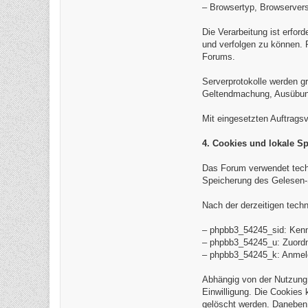
– Browsertyp, Browserver
Die Verarbeitung ist erfor
und verfolgen zu können. 
Forums.
Serverprotokolle werden gr
Geltendmachung, Ausübung 
Mit eingesetzten Auftrags
4. Cookies und lokale S
Das Forum verwendet tech
Speicherung des Gelesen-
Nach der derzeitigen tech
– phpbb3_54245_sid: Kenn
– phpbb3_54245_u: Zuordn
– phpbb3_54245_k: Anmelde
Abhängig von der Nutzung
Einwilligung. Die Cookies
gelöscht werden. Daneben 