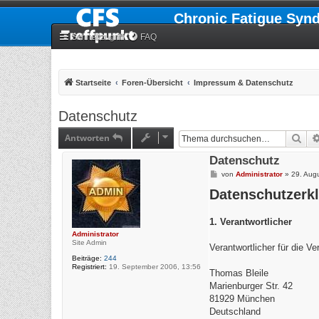
Chronic Fatigue Syn
Schnellzugriff
FAQ
Startseite
Foren-Übersicht
Impressum & Datenschutz
Datenschutz
Antworten
Suc
Datenschutz
B
von
Administrator
»
29. Aug
e
Datenschutzerk
i
t
r
a
1. Verantwortlicher
g
Administrator
Site Admin
Verantwortlicher für die V
Beiträge:
244
Registriert:
19. September 2006, 13:56
Thomas Bleile
Marienburger Str. 42
81929 München
Deutschland