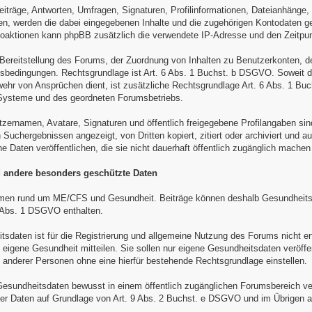
eiträge, Antworten, Umfragen, Signaturen, Profilinformationen, Dateianhänge
, werden die dabei eingegebenen Inhalte und die zugehörigen Kontodaten ge
toaktionen kann phpBB zusätzlich die verwendete IP-Adresse und den Zeitpun
r Bereitstellung des Forums, der Zuordnung von Inhalten zu Benutzerkonten, 
bedingungen. Rechtsgrundlage ist Art. 6 Abs. 1 Buchst. b DSGVO. Soweit die
ehr von Ansprüchen dient, ist zusätzliche Rechtsgrundlage Art. 6 Abs. 1 Buc
-Systeme und des geordneten Forumsbetriebs.
tzernamen, Avatare, Signaturen und öffentlich freigegebene Profilangaben sin
Suchergebnissen angezeigt, von Dritten kopiert, zitiert oder archiviert und a
ne Daten veröffentlichen, die sie nicht dauerhaft öffentlich zugänglich mache
 andere besonders geschützte Daten
en rund um ME/CFS und Gesundheit. Beiträge können deshalb Gesundheits
9 Abs. 1 DSGVO enthalten.
sdaten ist für die Registrierung und allgemeine Nutzung des Forums nicht erf
e eigene Gesundheit mitteilen. Sie sollen nur eigene Gesundheitsdaten veröf
nderer Personen ohne eine hierfür bestehende Rechtsgrundlage einstellen.
esundheitsdaten bewusst in einem öffentlich zugänglichen Forumsbereich veröff
er Daten auf Grundlage von Art. 9 Abs. 2 Buchst. e DSGVO und im Übrigen a