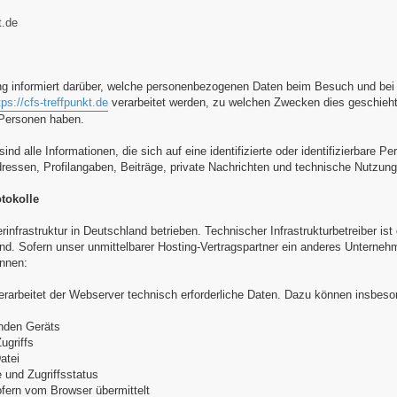
t.de
ng informiert darüber, welche personenbezogenen Daten beim Besuch und be
tps://cfs-treffpunkt.de
verarbeitet werden, zu welchen Zwecken dies geschieht,
 Personen haben.
d alle Informationen, die sich auf eine identifizierte oder identifizierbare
essen, Profilangaben, Beiträge, private Nachrichten und technische Nutzun
tokolle
rinfrastruktur in Deutschland betrieben. Technischer Infrastrukturbetreiber is
. Sofern unser unmittelbarer Hosting-Vertragspartner ein anderes Unternehmen
ennen:
erarbeitet der Webserver technisch erforderliche Daten. Dazu können insbeso
enden Geräts
ugriffs
atei
 und Zugriffsstatus
ofern vom Browser übermittelt