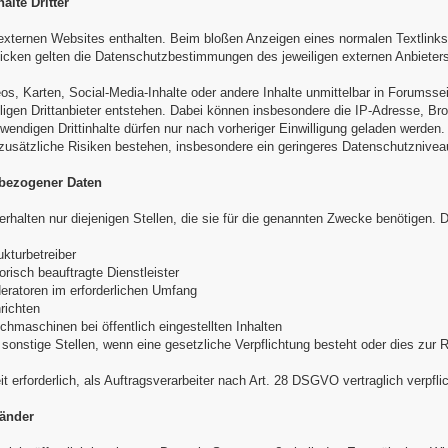
alte Dritter
externen Websites enthalten. Beim bloßen Anzeigen eines normalen Textlinks
licken gelten die Datenschutzbestimmungen des jeweiligen externen Anbieters
eos, Karten, Social-Media-Inhalte oder andere Inhalte unmittelbar in Forumsse
ligen Drittanbieter entstehen. Dabei können insbesondere die IP-Adresse, Br
wendigen Drittinhalte dürfen nur nach vorheriger Einwilligung geladen werden.
usätzliche Risiken bestehen, insbesondere ein geringeres Datenschutznivea
bezogener Daten
halten nur diejenigen Stellen, die sie für die genannten Zwecke benötigen.
ukturbetreiber
orisch beauftragte Dienstleister
eratoren im erforderlichen Umfang
richten
uchmaschinen bei öffentlich eingestellten Inhalten
sonstige Stellen, wenn eine gesetzliche Verpflichtung besteht oder dies zur Re
t erforderlich, als Auftragsverarbeiter nach Art. 28 DSGVO vertraglich verpflic
länder