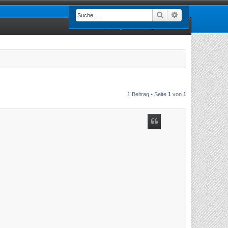
Suche
Erweiterte Such
Registrieren
Anmelden
1 Beitrag • Seite
1
von
1