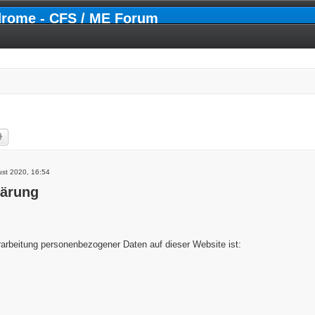
drome - CFS / ME Forum
he
Erweiterte Suche
ust 2020, 16:54
lärung
erarbeitung personenbezogener Daten auf dieser Website ist: