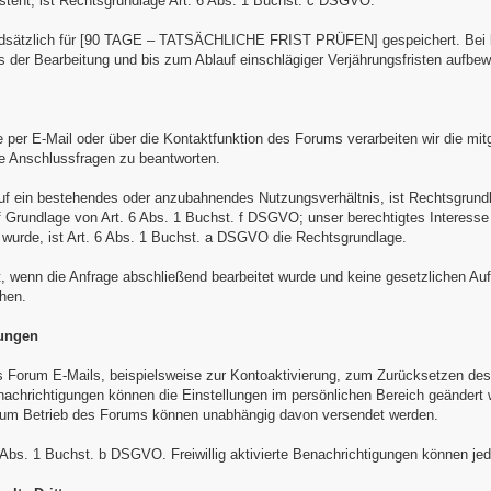
esteht, ist Rechtsgrundlage Art. 6 Abs. 1 Buchst. c DSGVO.
dsätzlich für [90 TAGE – TATSÄCHLICHE FRIST PRÜFEN] gespeichert. Bei kon
 der Bearbeitung und bis zum Ablauf einschlägiger Verjährungsfristen aufbew
per E-Mail oder über die Kontaktfunktion des Forums verarbeiten wir die mit
e Anschlussfragen zu beantworten.
auf ein bestehendes oder anzubahnendes Nutzungsverhältnis, ist Rechtsgrund
uf Grundlage von Art. 6 Abs. 1 Buchst. f DSGVO; unser berechtigtes Interesse
t wurde, ist Art. 6 Abs. 1 Buchst. a DSGVO die Rechtsgrundlage.
, wenn die Anfrage abschließend bearbeitet wurde und keine gesetzlichen Auf
hen.
gungen
Forum E-Mails, beispielsweise zur Kontoaktivierung, zum Zurücksetzen des 
nachrichtigungen können die Einstellungen im persönlichen Bereich geändert w
um Betrieb des Forums können unabhängig davon versendet werden.
 Abs. 1 Buchst. b DSGVO. Freiwillig aktivierte Benachrichtigungen können jed