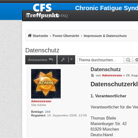
Chronic Fatigue Syn
Schnellzugriff
FAQ
Startseite
Foren-Übersicht
Impressum & Datenschutz
Datenschutz
Antworten
Suc
Datenschutz
B
von
Administrator
»
29. Aug
e
Datenschutzerk
i
t
r
a
1. Verantwortlicher
g
Administrator
Site Admin
Verantwortlicher für die V
Beiträge:
244
Registriert:
19. September 2006, 13:56
Thomas Bleile
Marienburger Str. 42
81929 München
Deutschland