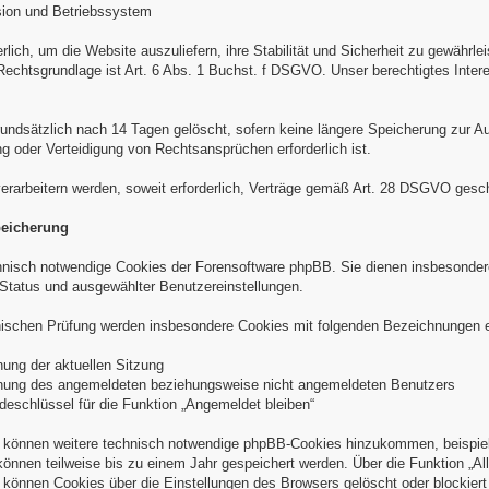
sion und Betriebssystem
derlich, um die Website auszuliefern, ihre Stabilität und Sicherheit zu gewährl
Rechtsgrundlage ist Art. 6 Abs. 1 Buchst. f DSGVO. Unser berechtigtes Intere
undsätzlich nach 14 Tagen gelöscht, sofern keine längere Speicherung zur Auf
oder Verteidigung von Rechtsansprüchen erforderlich ist.
verarbeitern werden, soweit erforderlich, Verträge gemäß Art. 28 DSGVO gesc
peicherung
nisch notwendige Cookies der Forensoftware phpBB. Sie dienen insbesondere
Status und ausgewählter Benutzereinstellungen.
nischen Prüfung werden insbesondere Cookies mit folgenden Bezeichnungen e
ung der aktuellen Sitzung
ung des angemeldeten beziehungsweise nicht angemeldeten Benutzers
schlüssel für die Funktion „Angemeldet bleiben“
 können weitere technisch notwendige phpBB-Cookies hinzukommen, beispiels
 können teilweise bis zu einem Jahr gespeichert werden. Über die Funktion „
können Cookies über die Einstellungen des Browsers gelöscht oder blockier