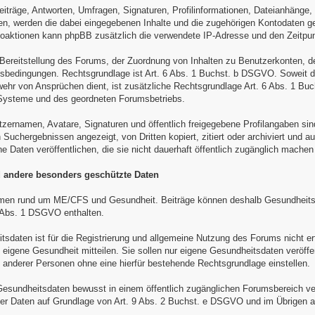
eiträge, Antworten, Umfragen, Signaturen, Profilinformationen, Dateianhänge
, werden die dabei eingegebenen Inhalte und die zugehörigen Kontodaten ge
toaktionen kann phpBB zusätzlich die verwendete IP-Adresse und den Zeitpun
r Bereitstellung des Forums, der Zuordnung von Inhalten zu Benutzerkonten, 
bedingungen. Rechtsgrundlage ist Art. 6 Abs. 1 Buchst. b DSGVO. Soweit die
ehr von Ansprüchen dient, ist zusätzliche Rechtsgrundlage Art. 6 Abs. 1 Buc
-Systeme und des geordneten Forumsbetriebs.
tzernamen, Avatare, Signaturen und öffentlich freigegebene Profilangaben sin
Suchergebnissen angezeigt, von Dritten kopiert, zitiert oder archiviert und a
ne Daten veröffentlichen, die sie nicht dauerhaft öffentlich zugänglich mache
 andere besonders geschützte Daten
en rund um ME/CFS und Gesundheit. Beiträge können deshalb Gesundheits
9 Abs. 1 DSGVO enthalten.
sdaten ist für die Registrierung und allgemeine Nutzung des Forums nicht erf
e eigene Gesundheit mitteilen. Sie sollen nur eigene Gesundheitsdaten veröf
nderer Personen ohne eine hierfür bestehende Rechtsgrundlage einstellen.
esundheitsdaten bewusst in einem öffentlich zugänglichen Forumsbereich veröff
er Daten auf Grundlage von Art. 9 Abs. 2 Buchst. e DSGVO und im Übrigen a