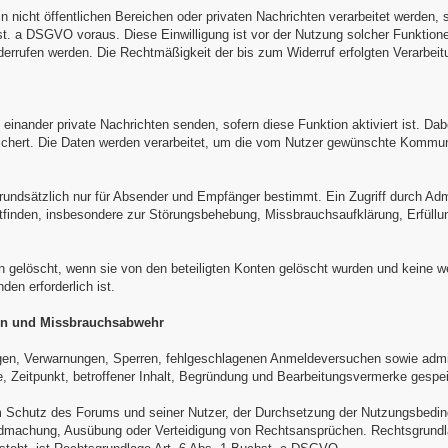
 nicht öffentlichen Bereichen oder privaten Nachrichten verarbeitet werden, 
. a DSGVO voraus. Diese Einwilligung ist vor der Nutzung solcher Funktionen
derrufen werden. Die Rechtmäßigkeit der bis zum Widerruf erfolgten Verarbeitu
 einander private Nachrichten senden, sofern diese Funktion aktiviert ist. Da
eichert. Die Daten werden verarbeitet, um die vom Nutzer gewünschte Kommunik
rundsätzlich nur für Absender und Empfänger bestimmt. Ein Zugriff durch Adm
ttfinden, insbesondere zur Störungsbehebung, Missbrauchsaufklärung, Erfüllun
n gelöscht, wenn sie von den beteiligten Konten gelöscht wurden und keine w
en erforderlich ist.
en und Missbrauchsabwehr
gen, Verwarnungen, Sperren, fehlgeschlagenen Anmeldeversuchen sowie adm
 Zeitpunkt, betroffener Inhalt, Begründung und Bearbeitungsvermerke gespei
em Schutz des Forums und seiner Nutzer, der Durchsetzung der Nutzungsbedi
dmachung, Ausübung oder Verteidigung von Rechtsansprüchen. Rechtsgrundla