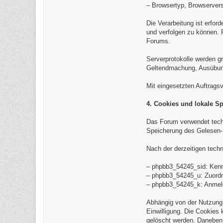
– Browsertyp, Browserver
Die Verarbeitung ist erfor
und verfolgen zu können. 
Forums.
Serverprotokolle werden gr
Geltendmachung, Ausübung 
Mit eingesetzten Auftrags
4. Cookies und lokale S
Das Forum verwendet tech
Speicherung des Gelesen-
Nach der derzeitigen tech
– phpbb3_54245_sid: Kenn
– phpbb3_54245_u: Zuordn
– phpbb3_54245_k: Anmelde
Abhängig von der Nutzung
Einwilligung. Die Cookies
gelöscht werden. Daneben 