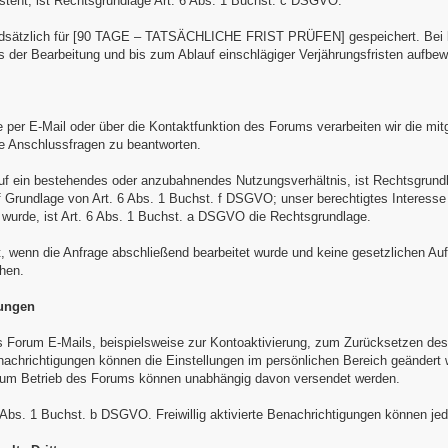
esteht, ist Rechtsgrundlage Art. 6 Abs. 1 Buchst. c DSGVO.
dsätzlich für [90 TAGE – TATSÄCHLICHE FRIST PRÜFEN] gespeichert. Bei kon
 der Bearbeitung und bis zum Ablauf einschlägiger Verjährungsfristen aufbew
per E-Mail oder über die Kontaktfunktion des Forums verarbeiten wir die mit
e Anschlussfragen zu beantworten.
auf ein bestehendes oder anzubahnendes Nutzungsverhältnis, ist Rechtsgrund
uf Grundlage von Art. 6 Abs. 1 Buchst. f DSGVO; unser berechtigtes Interesse
t wurde, ist Art. 6 Abs. 1 Buchst. a DSGVO die Rechtsgrundlage.
, wenn die Anfrage abschließend bearbeitet wurde und keine gesetzlichen Auf
hen.
gungen
Forum E-Mails, beispielsweise zur Kontoaktivierung, zum Zurücksetzen des 
nachrichtigungen können die Einstellungen im persönlichen Bereich geändert w
um Betrieb des Forums können unabhängig davon versendet werden.
 Abs. 1 Buchst. b DSGVO. Freiwillig aktivierte Benachrichtigungen können jed