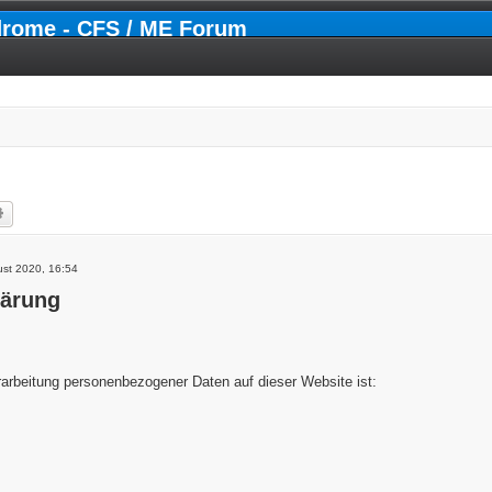
drome - CFS / ME Forum
he
Erweiterte Suche
ust 2020, 16:54
lärung
erarbeitung personenbezogener Daten auf dieser Website ist: