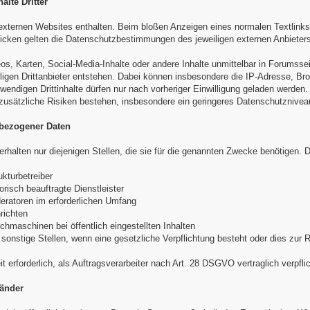
alte Dritter
externen Websites enthalten. Beim bloßen Anzeigen eines normalen Textlinks
licken gelten die Datenschutzbestimmungen des jeweiligen externen Anbieters
eos, Karten, Social-Media-Inhalte oder andere Inhalte unmittelbar in Forumsse
ligen Drittanbieter entstehen. Dabei können insbesondere die IP-Adresse, Br
wendigen Drittinhalte dürfen nur nach vorheriger Einwilligung geladen werden.
usätzliche Risiken bestehen, insbesondere ein geringeres Datenschutznivea
bezogener Daten
halten nur diejenigen Stellen, die sie für die genannten Zwecke benötigen.
ukturbetreiber
orisch beauftragte Dienstleister
eratoren im erforderlichen Umfang
richten
uchmaschinen bei öffentlich eingestellten Inhalten
sonstige Stellen, wenn eine gesetzliche Verpflichtung besteht oder dies zur Re
t erforderlich, als Auftragsverarbeiter nach Art. 28 DSGVO vertraglich verpflic
länder