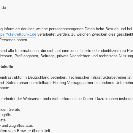
t.de
ng informiert darüber, welche personenbezogenen Daten beim Besuch und be
tps://cfs-treffpunkt.de
verarbeitet werden, zu welchen Zwecken dies geschieht,
 Personen haben.
d alle Informationen, die sich auf eine identifizierte oder identifizierbare
essen, Profilangaben, Beiträge, private Nachrichten und technische Nutzun
tokolle
rinfrastruktur in Deutschland betrieben. Technischer Infrastrukturbetreiber is
. Sofern unser unmittelbarer Hosting-Vertragspartner ein anderes Unternehmen
ennen:
erarbeitet der Webserver technisch erforderliche Daten. Dazu können insbeso
enden Geräts
ugriffs
atei
 und Zugriffsstatus
ofern vom Browser übermittelt