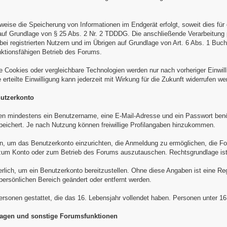
sweise die Speicherung von Informationen im Endgerät erfolgt, soweit dies f
t, auf Grundlage von § 25 Abs. 2 Nr. 2 TDDDG. Die anschließende Verarbeitung
i registrierten Nutzern und im Übrigen auf Grundlage von Art. 6 Abs. 1 Buch
nktionsfähigen Betrieb des Forums.
e Cookies oder vergleichbare Technologien werden nur nach vorheriger Einwi
rteilte Einwilligung kann jederzeit mit Wirkung für die Zukunft widerrufen we
nutzerkonto
den mindestens ein Benutzername, eine E-Mail-Adresse und ein Passwort benöt
peichert. Je nach Nutzung können freiwillige Profilangaben hinzukommen.
en, um das Benutzerkonto einzurichten, die Anmeldung zu ermöglichen, die F
n zum Konto oder zum Betrieb des Forums auszutauschen. Rechtsgrundlage is
erlich, um ein Benutzerkonto bereitzustellen. Ohne diese Angaben ist eine Reg
 persönlichen Bereich geändert oder entfernt werden.
Personen gestattet, die das 16. Lebensjahr vollendet haben. Personen unter 1
mfragen und sonstige Forumsfunktionen