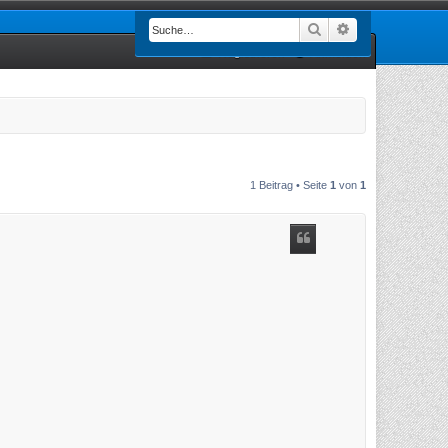
Suche
Erweiterte Such
Registrieren
Anmelden
1 Beitrag • Seite
1
von
1