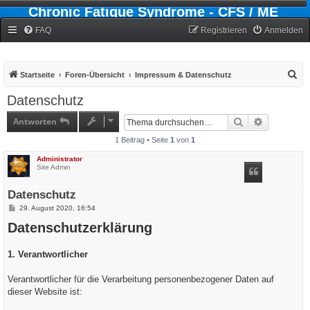
Chronic Fatigue Syndrome - CFS / ME
Forum
FAQ
Registrieren
Anmelden
S
Startseite
Foren-Übersicht
Impressum & Datenschutz
u
Datenschutz
c
Antworten
Suche
Erweiterte
h
1 Beitrag • Seite
1
von
1
e
Administrator
Site Admin
Datenschutz
B
29. August 2020, 16:54
e
Datenschutzerklärung
i
t
r
a
1. Verantwortlicher
g
Verantwortlicher für die Verarbeitung personenbezogener Daten auf
dieser Website ist: