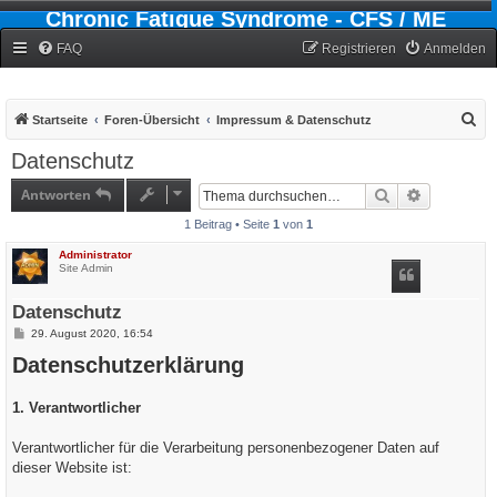
Chronic Fatigue Syndrome - CFS / ME
Forum
FAQ
Registrieren
Anmelden
S
Startseite
Foren-Übersicht
Impressum & Datenschutz
u
Datenschutz
c
Antworten
Suche
Erweiterte
h
1 Beitrag • Seite
1
von
1
e
Administrator
Site Admin
Datenschutz
B
29. August 2020, 16:54
e
Datenschutzerklärung
i
t
r
a
1. Verantwortlicher
g
Verantwortlicher für die Verarbeitung personenbezogener Daten auf
dieser Website ist: