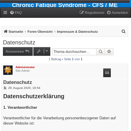
Chronic Fatigue Syndrome - CFS / ME
Forum
FAQ
Registrieren
Anmelden
S
Startseite
Foren-Übersicht
Impressum & Datenschutz
u
Datenschutz
c
Antworten
Suche
Erweiterte
h
1 Beitrag • Seite
1
von
1
e
Administrator
Site Admin
Datenschutz
B
29. August 2020, 16:54
e
Datenschutzerklärung
i
t
r
a
1. Verantwortlicher
g
Verantwortlicher für die Verarbeitung personenbezogener Daten auf
dieser Website ist: