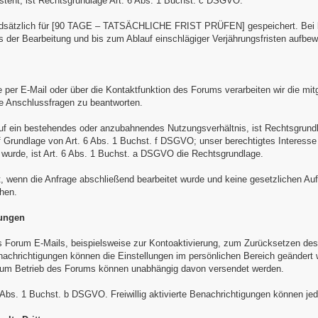
esteht, ist Rechtsgrundlage Art. 6 Abs. 1 Buchst. c DSGVO.
dsätzlich für [90 TAGE – TATSÄCHLICHE FRIST PRÜFEN] gespeichert. Bei kon
 der Bearbeitung und bis zum Ablauf einschlägiger Verjährungsfristen aufbew
per E-Mail oder über die Kontaktfunktion des Forums verarbeiten wir die mit
e Anschlussfragen zu beantworten.
auf ein bestehendes oder anzubahnendes Nutzungsverhältnis, ist Rechtsgrund
uf Grundlage von Art. 6 Abs. 1 Buchst. f DSGVO; unser berechtigtes Interesse
t wurde, ist Art. 6 Abs. 1 Buchst. a DSGVO die Rechtsgrundlage.
, wenn die Anfrage abschließend bearbeitet wurde und keine gesetzlichen Auf
hen.
gungen
Forum E-Mails, beispielsweise zur Kontoaktivierung, zum Zurücksetzen des 
nachrichtigungen können die Einstellungen im persönlichen Bereich geändert w
um Betrieb des Forums können unabhängig davon versendet werden.
 Abs. 1 Buchst. b DSGVO. Freiwillig aktivierte Benachrichtigungen können jed