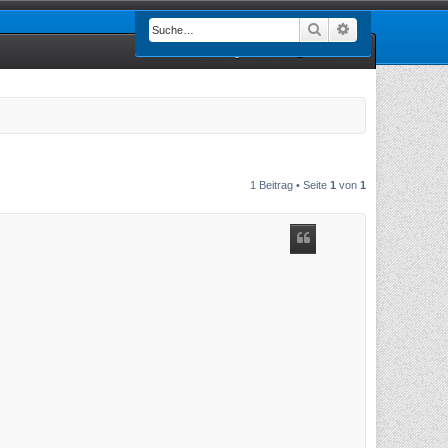
Suche
Erweiterte Such
Registrieren
Anmelden
1 Beitrag • Seite
1
von
1