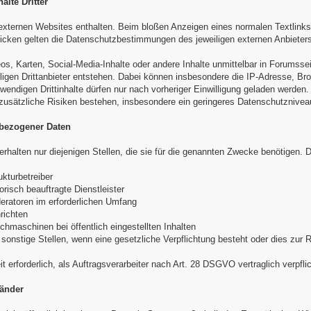
alte Dritter
externen Websites enthalten. Beim bloßen Anzeigen eines normalen Textlinks
licken gelten die Datenschutzbestimmungen des jeweiligen externen Anbieters
eos, Karten, Social-Media-Inhalte oder andere Inhalte unmittelbar in Forumsse
ligen Drittanbieter entstehen. Dabei können insbesondere die IP-Adresse, Br
wendigen Drittinhalte dürfen nur nach vorheriger Einwilligung geladen werden.
usätzliche Risiken bestehen, insbesondere ein geringeres Datenschutznivea
bezogener Daten
halten nur diejenigen Stellen, die sie für die genannten Zwecke benötigen.
ukturbetreiber
orisch beauftragte Dienstleister
eratoren im erforderlichen Umfang
richten
uchmaschinen bei öffentlich eingestellten Inhalten
sonstige Stellen, wenn eine gesetzliche Verpflichtung besteht oder dies zur Re
t erforderlich, als Auftragsverarbeiter nach Art. 28 DSGVO vertraglich verpflic
länder