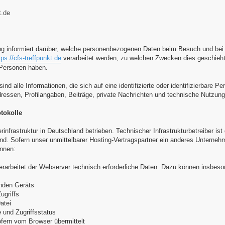
t.de
ng informiert darüber, welche personenbezogenen Daten beim Besuch und be
tps://cfs-treffpunkt.de
verarbeitet werden, zu welchen Zwecken dies geschieht,
 Personen haben.
d alle Informationen, die sich auf eine identifizierte oder identifizierbare
essen, Profilangaben, Beiträge, private Nachrichten und technische Nutzun
tokolle
rinfrastruktur in Deutschland betrieben. Technischer Infrastrukturbetreiber is
. Sofern unser unmittelbarer Hosting-Vertragspartner ein anderes Unternehmen
ennen:
erarbeitet der Webserver technisch erforderliche Daten. Dazu können insbeso
enden Geräts
ugriffs
atei
 und Zugriffsstatus
ofern vom Browser übermittelt