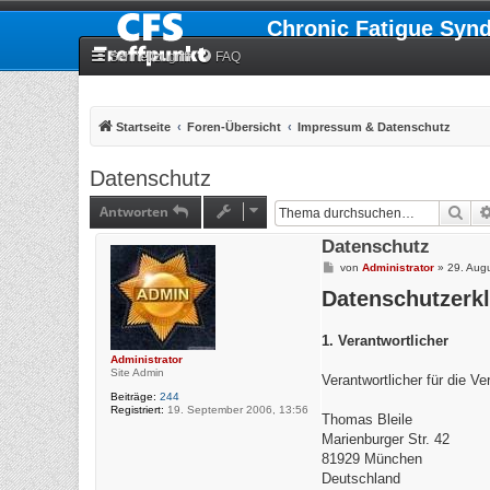
Chronic Fatigue Syn
Schnellzugriff
FAQ
Startseite
Foren-Übersicht
Impressum & Datenschutz
Datenschutz
Antworten
Suc
Datenschutz
B
von
Administrator
»
29. Aug
e
Datenschutzerk
i
t
r
a
1. Verantwortlicher
g
Administrator
Site Admin
Verantwortlicher für die V
Beiträge:
244
Registriert:
19. September 2006, 13:56
Thomas Bleile
Marienburger Str. 42
81929 München
Deutschland