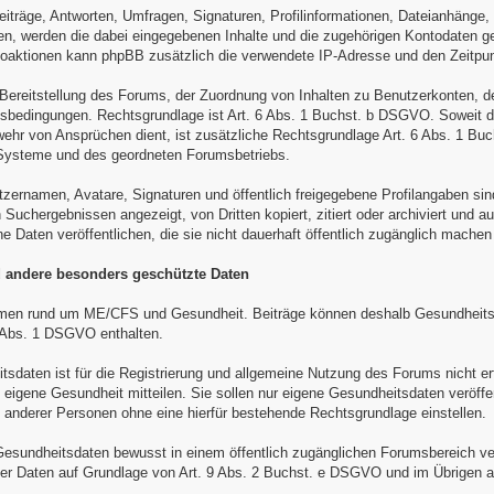
eiträge, Antworten, Umfragen, Signaturen, Profilinformationen, Dateianhänge
, werden die dabei eingegebenen Inhalte und die zugehörigen Kontodaten ge
toaktionen kann phpBB zusätzlich die verwendete IP-Adresse und den Zeitpun
r Bereitstellung des Forums, der Zuordnung von Inhalten zu Benutzerkonten, 
bedingungen. Rechtsgrundlage ist Art. 6 Abs. 1 Buchst. b DSGVO. Soweit die
ehr von Ansprüchen dient, ist zusätzliche Rechtsgrundlage Art. 6 Abs. 1 Buc
-Systeme und des geordneten Forumsbetriebs.
tzernamen, Avatare, Signaturen und öffentlich freigegebene Profilangaben sin
Suchergebnissen angezeigt, von Dritten kopiert, zitiert oder archiviert und a
ne Daten veröffentlichen, die sie nicht dauerhaft öffentlich zugänglich mache
 andere besonders geschützte Daten
en rund um ME/CFS und Gesundheit. Beiträge können deshalb Gesundheits
9 Abs. 1 DSGVO enthalten.
sdaten ist für die Registrierung und allgemeine Nutzung des Forums nicht erf
e eigene Gesundheit mitteilen. Sie sollen nur eigene Gesundheitsdaten veröf
nderer Personen ohne eine hierfür bestehende Rechtsgrundlage einstellen.
esundheitsdaten bewusst in einem öffentlich zugänglichen Forumsbereich veröff
er Daten auf Grundlage von Art. 9 Abs. 2 Buchst. e DSGVO und im Übrigen a