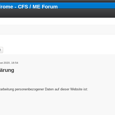
drome - CFS / ME Forum
he
Erweiterte Suche
ust 2020, 16:54
lärung
erarbeitung personenbezogener Daten auf dieser Website ist: