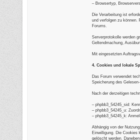
– Browsertyp, Browserver
Die Verarbeitung ist erfor
und verfolgen zu können. 
Forums.
Serverprotokolle werden gr
Geltendmachung, Ausübung 
Mit eingesetzten Auftrags
4. Cookies und lokale S
Das Forum verwendet tech
Speicherung des Gelesen-
Nach der derzeitigen tech
– phpbb3_54245_sid: Kenn
– phpbb3_54245_u: Zuordn
– phpbb3_54245_k: Anmelde
Abhängig von der Nutzung
Einwilligung. Die Cookies
gelöscht werden. Daneben 