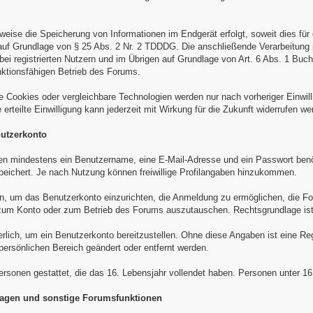
sweise die Speicherung von Informationen im Endgerät erfolgt, soweit dies f
t, auf Grundlage von § 25 Abs. 2 Nr. 2 TDDDG. Die anschließende Verarbeitung
i registrierten Nutzern und im Übrigen auf Grundlage von Art. 6 Abs. 1 Buch
nktionsfähigen Betrieb des Forums.
e Cookies oder vergleichbare Technologien werden nur nach vorheriger Einwi
rteilte Einwilligung kann jederzeit mit Wirkung für die Zukunft widerrufen we
nutzerkonto
den mindestens ein Benutzername, eine E-Mail-Adresse und ein Passwort benöt
peichert. Je nach Nutzung können freiwillige Profilangaben hinzukommen.
en, um das Benutzerkonto einzurichten, die Anmeldung zu ermöglichen, die F
n zum Konto oder zum Betrieb des Forums auszutauschen. Rechtsgrundlage is
erlich, um ein Benutzerkonto bereitzustellen. Ohne diese Angaben ist eine Reg
 persönlichen Bereich geändert oder entfernt werden.
Personen gestattet, die das 16. Lebensjahr vollendet haben. Personen unter 1
mfragen und sonstige Forumsfunktionen