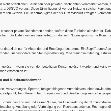
 nicht öffentlichen Bereichen oder privaten Nachrichten verarbeitet werden, 
. a DSGVO voraus. Diese Einwilligung ist vor der Nutzung solcher Funktionen
derrufen werden. Die Rechtmäßigkeit der bis zum Widerruf erfolgten Verarbeitu
 einander private Nachrichten senden, sofern diese Funktion aktiviert ist. Da
eichert. Die Daten werden verarbeitet, um die vom Nutzer gewünschte Kommunik
rundsätzlich nur für Absender und Empfänger bestimmt. Ein Zugriff durch Adm
ttfinden, insbesondere zur Störungsbehebung, Missbrauchsaufklärung, Erfüllun
n gelöscht, wenn sie von den beteiligten Konten gelöscht wurden und keine w
en erforderlich ist.
en und Missbrauchsabwehr
gen, Verwarnungen, Sperren, fehlgeschlagenen Anmeldeversuchen sowie adm
 Zeitpunkt, betroffener Inhalt, Begründung und Bearbeitungsvermerke gespei
em Schutz des Forums und seiner Nutzer, der Durchsetzung der Nutzungsbedi
dmachung, Ausübung oder Verteidigung von Rechtsansprüchen. Rechtsgrundla