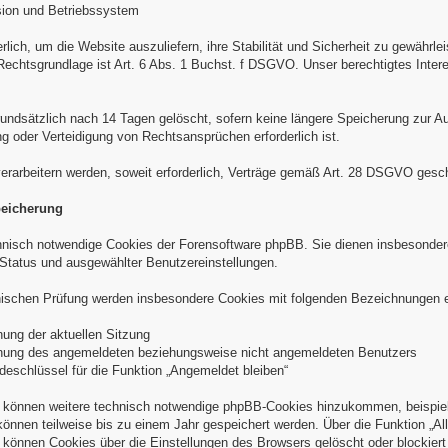
sion und Betriebssystem
derlich, um die Website auszuliefern, ihre Stabilität und Sicherheit zu gewährl
Rechtsgrundlage ist Art. 6 Abs. 1 Buchst. f DSGVO. Unser berechtigtes Intere
undsätzlich nach 14 Tagen gelöscht, sofern keine längere Speicherung zur Auf
oder Verteidigung von Rechtsansprüchen erforderlich ist.
verarbeitern werden, soweit erforderlich, Verträge gemäß Art. 28 DSGVO gesc
peicherung
nisch notwendige Cookies der Forensoftware phpBB. Sie dienen insbesondere
Status und ausgewählter Benutzereinstellungen.
nischen Prüfung werden insbesondere Cookies mit folgenden Bezeichnungen e
ung der aktuellen Sitzung
ung des angemeldeten beziehungsweise nicht angemeldeten Benutzers
schlüssel für die Funktion „Angemeldet bleiben“
 können weitere technisch notwendige phpBB-Cookies hinzukommen, beispiels
 können teilweise bis zu einem Jahr gespeichert werden. Über die Funktion „
können Cookies über die Einstellungen des Browsers gelöscht oder blockier