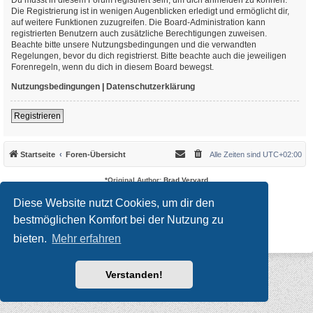
Die Registrierung ist in wenigen Augenblicken erledigt und ermöglicht dir,
auf weitere Funktionen zuzugreifen. Die Board-Administration kann
registrierten Benutzern auch zusätzliche Berechtigungen zuweisen.
Beachte bitte unsere Nutzungsbedingungen und die verwandten
Regelungen, bevor du dich registrierst. Bitte beachte auch die jeweiligen
Forenregeln, wenn du dich in diesem Board bewegst.
Nutzungsbedingungen
|
Datenschutzerklärung
Registrieren
Startseite
Foren-Übersicht
Alle Zeiten sind
UTC+02:00
*
Original Author:
Brad Veryard
*
Updated to 3.3.x by
MannixMD
*
Style version: 3.4.10
Diese Website nutzt Cookies, um dir den
Powered by
phpBB
® Forum Software © phpBB Limited
bestmöglichen Komfort bei der Nutzung zu
Deutsche Übersetzung durch
phpBB.de
Datenschutz
|
Nutzungsbedingungen
bieten.
Mehr erfahren
Verstanden!