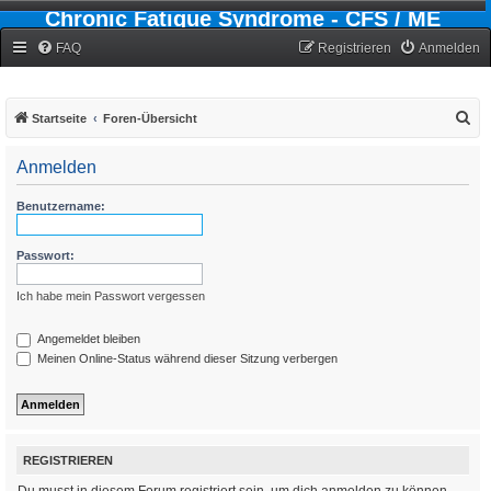
Chronic Fatigue Syndrome - CFS / ME
Forum
FAQ
Registrieren
Anmelden
S
Startseite
Foren-Übersicht
u
Anmelden
c
h
Benutzername:
e
Passwort:
Ich habe mein Passwort vergessen
Angemeldet bleiben
Meinen Online-Status während dieser Sitzung verbergen
REGISTRIEREN
Du musst in diesem Forum registriert sein, um dich anmelden zu können.